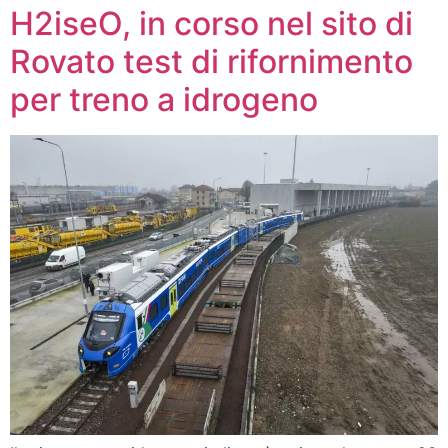
H2iseO, in corso nel sito di
Rovato test di rifornimento
per treno a idrogeno