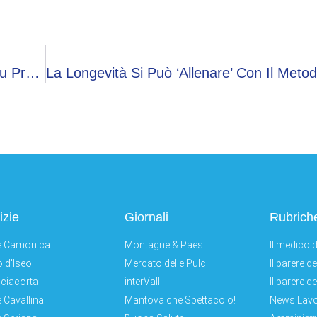
Reumatologia, Il 12 Maggio A Bari Workshop Su Presa In Carico Integrata
izie
Giornali
Rubrich
e Camonica
Montagne & Paesi
Il medico d
 d'Iseo
Mercato delle Pulci
Il parere d
ciacorta
interValli
Il parere d
e Cavallina
Mantova che Spettacolo!
News Lav