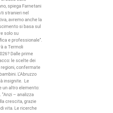
anno, spiega Farnetani
ti stranieri nel
ativa, avremo anche la
oscimento si basa sul
re solo su
fica e professionale".
rà a Termoli
2026? Dalle prime
acco: le scelte dei
 regioni, confermate
bambini. L'Abruzzo
à insignite. Le
e un altro elemento:
. "Anzi – analizza
a crescita, grazie
 di vita. Le ricerche