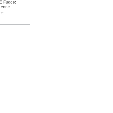
 E Fugge:
1enne
:23