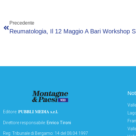
Precedente
Not
Vall
PUBBLI MEDIA s.r.l.
Editore:
Lago
Fran
Direttore responsabile:
Enrico Tironi
Vall
Reg: Tribunale di Bergamo: 14 del 08.04.1997