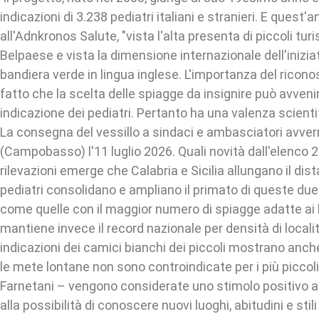
indicazioni di 3.238 pediatri italiani e stranieri. E quest'
all'Adnkronos Salute, "vista l'alta presenta di piccoli turis
Belpaese e vista la dimensione internazionale dell'inizi
bandiera verde in lingua inglese. L'importanza del ricon
fatto che la scelta delle spiagge da insignire può avveni
indicazione dei pediatri. Pertanto ha una valenza scienti
La consegna del vessillo a sindaci e ambasciatori avver
(Campobasso) l'11 luglio 2026. Quali novità dall'elenco 
rilevazioni emerge che Calabria e Sicilia allungano il dist
pediatri consolidano e ampliano il primato di queste due
come quelle con il maggior numero di spiagge adatte ai 
mantiene invece il record nazionale per densità di localit
indicazioni dei camici bianchi dei piccoli mostrano anch
le mete lontane non sono controindicate per i più piccoli
Farnetani – vengono considerate uno stimolo positivo all
alla possibilità di conoscere nuovi luoghi, abitudini e stili