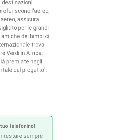
e destinazioni
preferiscono l'aereo,
o aereo, assicura
igliato per le grandi
e amiche dei bimbi ci
ternazionale trova
e Verdi in Africa,
già premiate negli
ntale del progetto".
 tuo telefonino!
r restare sempre