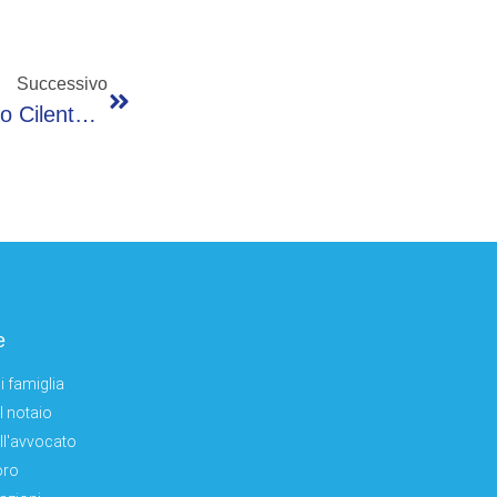
Successivo
La Longevità Si Può ‘allenare’ Con Il Metodo Cilento, Cos’è E Come Funziona
e
i famiglia
el notaio
ell'avvocato
oro