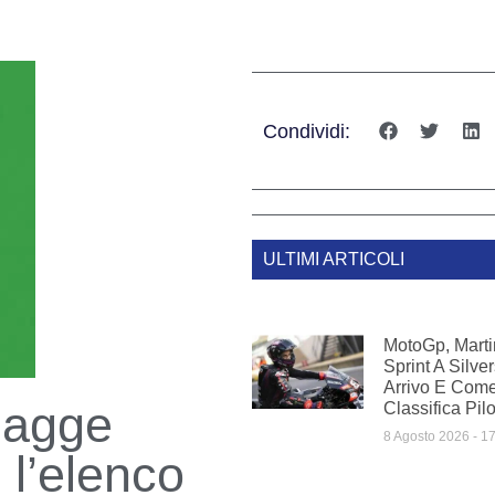
Condividi:
ULTIMI ARTICOLI
MotoGp, Mart
Sprint A Silve
Arrivo E Com
piagge
Classifica Pilo
8 Agosto 2026
17
 l’elenco