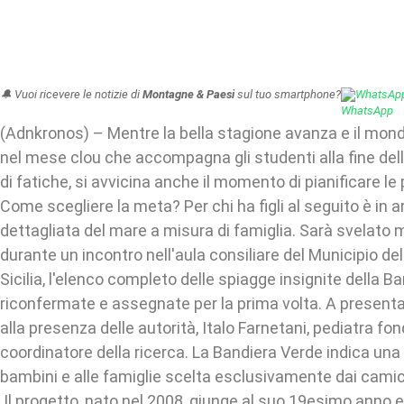
🔔 Vuoi ricevere le notizie di
Montagne & Paesi
sul tuo smartphone?
WhatsAp
(Adnkronos) – Mentre la bella stagione avanza e il mond
nel mese clou che accompagna gli studenti alla fine delle
di fatiche, si avvicina anche il momento di pianificare l
Come scegliere la meta? Per chi ha figli al seguito è in 
dettagliata del mare a misura di famiglia. Sarà svelato 
durante un incontro nell'aula consiliare del Municipio del
Sicilia, l'elenco completo delle spiagge insignite della B
riconfermate e assegnate per la prima volta. A presentar
alla presenza delle autorità, Italo Farnetani, pediatra fo
coordinatore della ricerca. La Bandiera Verde indica una
bambini e alle famiglie scelta esclusivamente dai camici 
Il progetto, nato nel 2008, giunge al suo 19esimo anno e