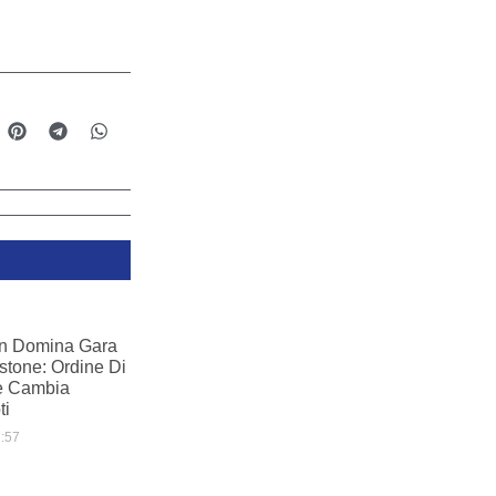
in Domina Gara
rstone: Ordine Di
e Cambia
ti
:57