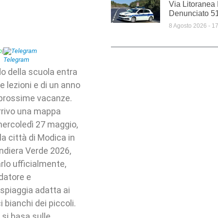
Via Litoranea
Denunciato 5
8 Agosto 2026
17
p
|
Telegram
o della scuola entra
 lezioni e di un anno
e prossime vacanze.
arrivo una mappa
mercoledì 27 maggio,
la città di Modica in
andiera Verde 2026,
lo ufficialmente,
ndatore e
 spiaggia adatta ai
bianchi dei piccoli.
 si basa sulle