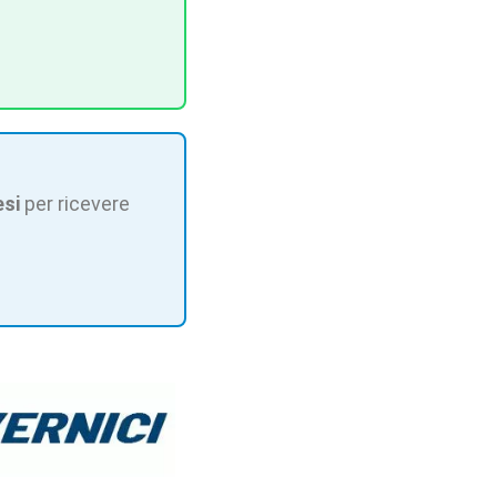
esi
per ricevere