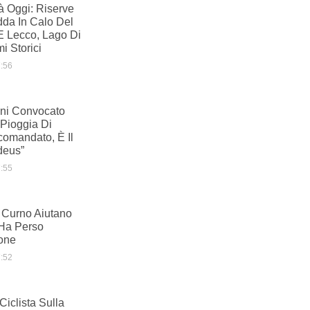
à Oggi: Riserve
dda In Calo Del
 Lecco, Lago Di
i Storici
:56
ani Convocato
 Pioggia Di
comandato, È Il
deus”
:55
i Curno Aiutano
Ha Perso
ione
:52
Ciclista Sulla