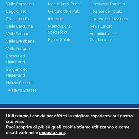
Valle Camonica
Montagne & Paesi
Il medico di famiglia
Lago d'Iseo
Mercato delle Pulci
Il parere del notaio
Franciacorta
interValli
Il parere dell'avvocato
Valle Cavallina
Mantova che
News Lavoro
Spettacolo!
Valle Seriana
Amministrazioni
Buona Salute
Condominiali
Valle Brembana
Valle Imagna
Brescia ed
Hinterland
Bergamo ed
Hinterland
Notizie Generali
AI News Sources
Utilizziamo i cookie per offrirti la migliore esperienza sul nostro
© Copyright 2011 – 2026 Montagne & Paesi
sito web.
Puoi scoprire di più su quali cookie stiamo utilizzando o come
Log In|Log Out
Privacy Policy
disattivarli nelle
impostazioni
.
made by moonbat