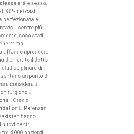
 stessa età e sesso.
 il 90% dei casi .
ta perfezionata e
entato il centro più
amente, sono stati
i che prima
za affanno riprendere
a dichiarato il dottor
ltidisciplinare di
presentano un punto di
ssere considerati
 chirurgiche.»
onali. Grazie
oundation L. Parenzan
Kazakistan hanno
 nuovi centri
oltre 4.000 pazienti