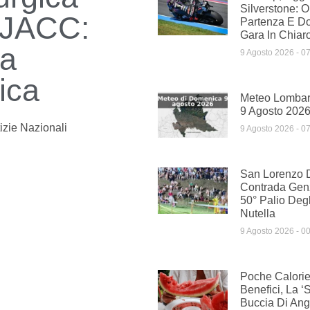
Silverstone: Or
u JACC:
Partenza E D
Gara In Chiar
la
9 Agosto 2026
07
ica
Meteo Lombar
9 Agosto 202
izie Nazionali
9 Agosto 2026
07
San Lorenzo D
Contrada Genz
50° Palio Degl
Nutella
9 Agosto 2026
00
Poche Calorie
Benefici, La ‘
Buccia Di Ang