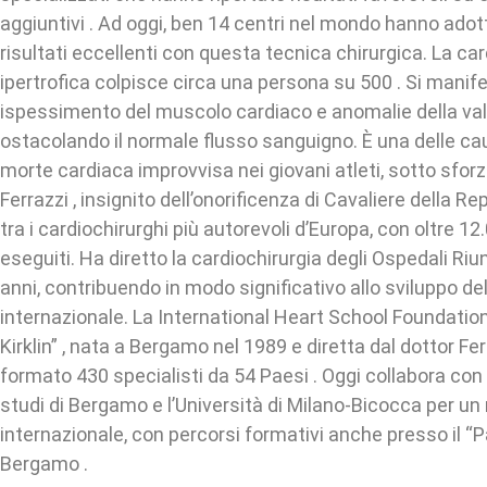
aggiuntivi . Ad oggi, ben 14 centri nel mondo hanno adot
risultati eccellenti con questa tecnica chirurgica. La ca
ipertrofica colpisce circa una persona su 500 . Si manif
ispessimento del muscolo cardiaco e anomalie della valv
ostacolando il normale flusso sanguigno. È una delle cau
morte cardiaca improvvisa nei giovani atleti, sotto sforzo
Ferrazzi , insignito dell’onorificenza di Cavaliere della Re
tra i cardiochirurghi più autorevoli d’Europa, con oltre 12
eseguiti. Ha diretto la cardiochirurgia degli Ospedali Riu
anni, contribuendo in modo significativo allo sviluppo del
internazionale. La International Heart School Foundation
Kirklin” , nata a Bergamo nel 1989 e diretta dal dottor Fer
formato 430 specialisti da 54 Paesi . Oggi collabora con l
studi di Bergamo e l’Università di Milano-Bicocca per u
internazionale, con percorsi formativi anche presso il “P
Bergamo .