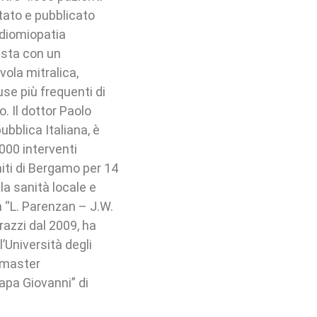
tato e pubblicato
rdiomiopatia
esta con un
ola mitralica,
se più frequenti di
. Il dottor Paolo
pubblica Italiana, è
.000 interventi
niti di Bergamo per 14
la sanità locale e
 “L. Parenzan – J.W.
razzi dal 2009, ha
’Università degli
n master
apa Giovanni” di