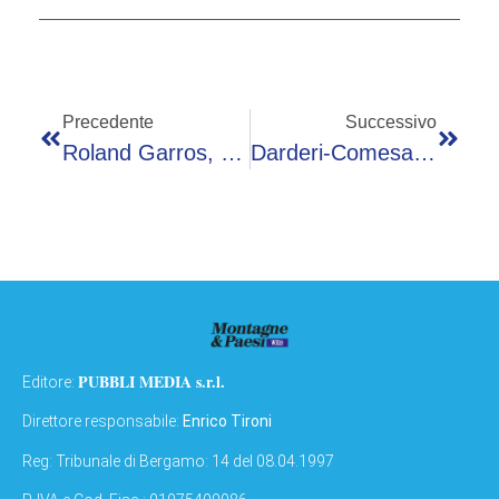
Precedente
Successivo
Roland Garros, Il Programma Di Oggi: Da Sinner E Cobolli A Berrettini, Italiani In Campo E Dove Vederli
Darderi-Comesana: Orario, Precedenti E Dove Vederla In Tv
PUBBLI MEDIA s.r.l.
Editore:
Direttore responsabile:
Enrico Tironi
Reg: Tribunale di Bergamo: 14 del 08.04.1997