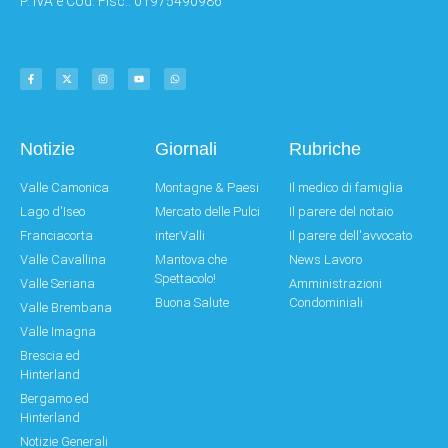
P. IVA e Cod. Fisc.: 01975490986
Notizie
Giornali
Rubriche
Valle Camonica
Montagne & Paesi
Il medico di famiglia
Lago d'Iseo
Mercato delle Pulci
Il parere del notaio
Franciacorta
interValli
Il parere dell'avvocato
Valle Cavallina
Mantova che
News Lavoro
Spettacolo!
Valle Seriana
Amministrazioni
Buona Salute
Condominiali
Valle Brembana
Valle Imagna
Brescia ed
Hinterland
Bergamo ed
Hinterland
Notizie Generali