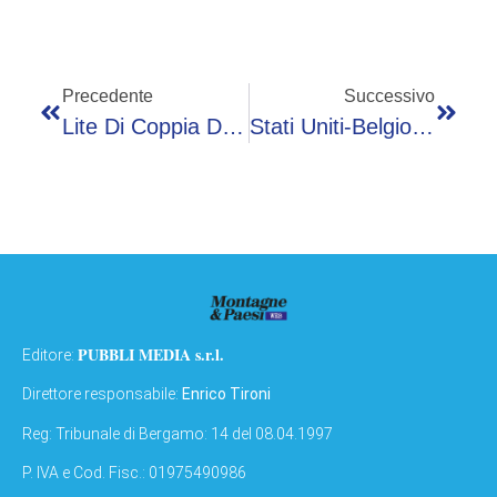
Precedente
Successivo
Lite Di Coppia Dopo Il Viaggio In Nigeria, Chiama La Polizia Perché Il Marito Rifiuta Un Rapporto Intimo
Stati Uniti-Belgio 1-4, Lukaku Esulta Con La ‘Trump Dance’ Ai Mondiali
PUBBLI MEDIA s.r.l.
Editore:
Direttore responsabile:
Enrico Tironi
Reg: Tribunale di Bergamo: 14 del 08.04.1997
P. IVA e Cod. Fisc.: 01975490986