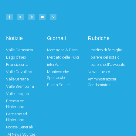
Notizie
Giornali
Rubriche
Valle Camonica
Montagne & Paesi
Il medico di famiglia
Lago d'Iseo
Mercato delle Pulci
Il parere del notaio
Franciacorta
interValli
Il parere dell'avvocato
Valle Cavallina
Mantova che
News Lavoro
Spettacolo!
Valle Seriana
Amministrazioni
Buona Salute
Condominiali
Valle Brembana
Valle Imagna
Brescia ed
Hinterland
Bergamo ed
Hinterland
Notizie Generali
AI News Sources