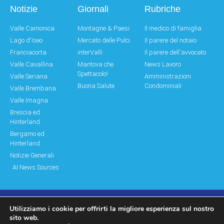
Notizie
Giornali
Rubriche
Valle Camonica
Montagne & Paesi
Il medico di famiglia
Lago d'Iseo
Mercato delle Pulci
Il parere del notaio
Franciacorta
interValli
Il parere dell'avvocato
Valle Cavallina
Mantova che
News Lavoro
Spettacolo!
Valle Seriana
Amministrazioni
Buona Salute
Condominiali
Valle Brembana
Valle Imagna
Brescia ed
Hinterland
Bergamo ed
Hinterland
Notizie Generali
AI News Sources
Utilizziamo i cookie per offrirti la migliore esperienza sul nostro
© Copyright 2011 – 2026 Montagne & Paesi
sito web.