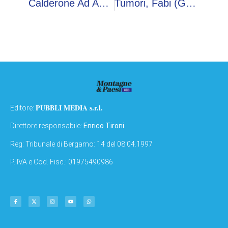
Calderone Ad AdnTalks: “Su Occupazione Numeri Positivi Da Consolidare. Con Sindacati Confronto Produttivo, Pur Nelle Differenze”
Tumori, Fabi (Gemelli): “Sacituzumab Govitecan Ritarda Ripresa Cancro Seno Metastatico”
PUBBLI MEDIA s.r.l.
Editore:
Direttore responsabile:
Enrico Tironi
Reg: Tribunale di Bergamo: 14 del 08.04.1997
P. IVA e Cod. Fisc.: 01975490986