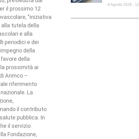
s, presieduta dal
8 Agosto 2026
12
er il prossimo 12
vascolare, "iniziativa
 alla tutela della
scolari e alla
i periodici e dei
io impegno della
 favore della
lla prossimità ai
o di Anmco –
ale riferimento
 nazionale. La
zione,
mando il contributo
salute pubblica. In
e il servizio
ella Fondazione,