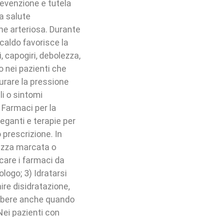
revenzione e tutela
la salute
ne arteriosa. Durante
 caldo favorisce la
 capogiri, debolezza,
 nei pazienti che
surare la pressione
li o sintomi
 Farmaci per la
reganti e terapie per
prescrizione. In
ezza marcata o
care i farmaci da
ologo; 3) Idratarsi
re disidratazione,
e bere anche quando
Nei pazienti con