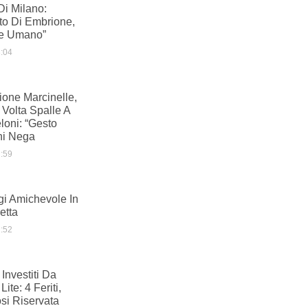
Di Milano:
ato Di Embrione,
re Umano”
:04
ne Marcinelle,
 Volta Spalle A
loni: “Gesto
ni Nega
:59
gi Amichevole In
etta
:52
i Investiti Da
ite: 4 Feriti,
si Riservata