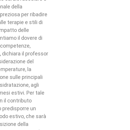
onale della
reziosa per ribadire
e terapie e stili di
impatto delle
ntiamo il dovere di
e competenze,
 dichiara il professor
iderazione del
temperature, la
ne sulle principali
sidratazione, agli
mesi estivi. Per tale
n il contributo
o predisporre un
odo estivo, che sarà
sizione della