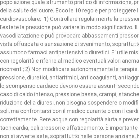
popolazione quale strumento pratico di informazione, p
della salute del cuore. Ecco le 10 regole per proteggere 
cardiovascolare: 1) Controllare regolarmente la pressio
l'estate la pressione può variare in modo significativo. Il
vasodilatazione e può provocare abbassamenti pressori,
vista offuscata o sensazione di svenimento, soprattutto
assumono farmaci antipertensivi o diuretici. E' utile mi
con regolarità e riferire al medico eventuali valori anoma
ricorrenti; 2) Non modificare autonomamente le terapie.
pressione, diuretici, antiaritmici, anticoagulanti, antiagg
lo scompenso cardiaco devono essere assunti secondo 
caso di caldo intenso, pressione bassa, crampi, stanch
riduzione della diuresi, non bisogna sospendere o modifi
soli, ma confrontarsi con il medico curante o con il cardi
correttamente. Bere acqua con regolarità aiuta a preveni
tachicardia, cali pressori e affaticamento. È important
non si avverte sete, soprattutto nelle persone anziane. 