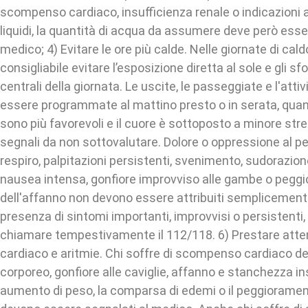
scompenso cardiaco, insufficienza renale o indicazioni al
liquidi, la quantità di acqua da assumere deve però esse
medico; 4) Evitare le ore più calde. Nelle giornate di cal
consigliabile evitare l’esposizione diretta al sole e gli sfor
centrali della giornata. Le uscite, le passeggiate e l'atti
essere programmate al mattino presto o in serata, qua
sono più favorevoli e il cuore è sottoposto a minore stre
segnali da non sottovalutare. Dolore o oppressione al p
respiro, palpitazioni persistenti, svenimento, sudorazio
nausea intensa, gonfiore improvviso alle gambe o pegg
dell'affanno non devono essere attribuiti semplicemente
presenza di sintomi importanti, improvvisi o persistenti
chiamare tempestivamente il 112/118. 6) Prestare at
cardiaco e aritmie. Chi soffre di scompenso cardiaco d
corporeo, gonfiore alle caviglie, affanno e stanchezza in
aumento di peso, la comparsa di edemi o il peggioramen