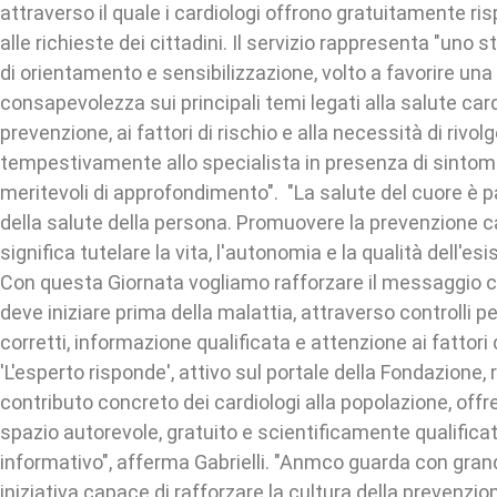
attraverso il quale i cardiologi offrono gratuitamente ri
alle richieste dei cittadini. Il servizio rappresenta "uno 
di orientamento e sensibilizzazione, volto a favorire un
consapevolezza sui principali temi legati alla salute car
prevenzione, ai fattori di rischio e alla necessità di rivolg
tempestivamente allo specialista in presenza di sintomi
meritevoli di approfondimento". "La salute del cuore è
della salute della persona. Promuovere la prevenzione 
significa tutelare la vita, l'autonomia e la qualità dell'esi
Con questa Giornata vogliamo rafforzare il messaggio c
deve iniziare prima della malattia, attraverso controlli perio
corretti, informazione qualificata e attenzione ai fattori di
'L'esperto risponde', attivo sul portale della Fondazione
contributo concreto dei cardiologi alla popolazione, offr
spazio autorevole, gratuito e scientificamente qualifica
informativo", afferma Gabrielli. "Anmco guarda con gran
iniziativa capace di rafforzare la cultura della prevenzi