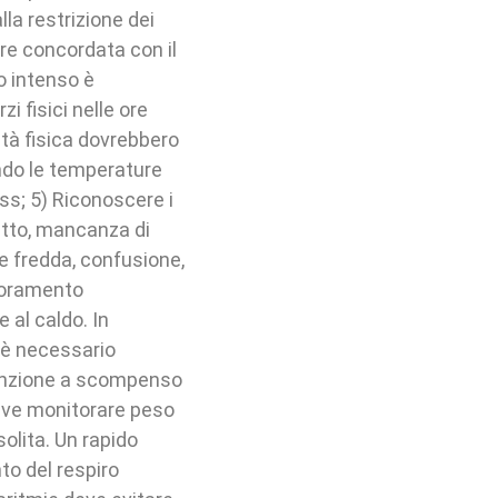
la restrizione dei
re concordata con il
do intenso è
zi fisici nelle ore
vità fisica dovrebbero
ndo le temperature
ss; 5) Riconoscere i
etto, mancanza di
ne fredda, confusione,
ioramento
 al caldo. In
, è necessario
tenzione a scompenso
eve monitorare peso
solita. Un rapido
to del respiro