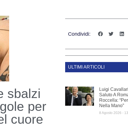
Condividi:
ULTIMI ARTICOLI
e sbalzi
Luigi Cavallar
Saluto A Roma
Roccella: “P
egole per
Nella Mano”
8 Agosto 2026
13
el cuore