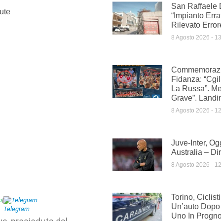
San Raffaele 
ute
“Impianto Err
Rilevato Erro
8 Agosto 2026
13
Commemorazio
Fidanza: “Cgil
La Russa”. Me
Grave”. Landi
8 Agosto 2026
12
Juve-Inter, Og
Australia – Dir
8 Agosto 2026
12
Torino, Ciclist
p
|
Telegram
Un’auto Dopo L
Uno In Progno