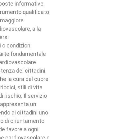
sposte informative
strumento qualificato
a maggiore
diovascolare, alla
ersi
 o condizioni
 parte fondamentale
cardiovascolare
stenza dei cittadini.
he la cura del cuore
dici, stili di vita
 rischio. Il servizio
, rappresenta un
endo ai cittadini uno
to di orientamento
de favore a ogni
one cardiovascolare e