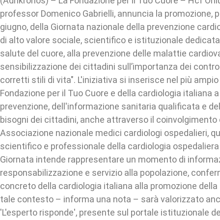
(Adnkronos) – La Fondazione per il Tuo Cuore – Hcf Onlu
professor Domenico Gabrielli, annuncia la promozione, p
giugno, della Giornata nazionale della prevenzione cardio
di alto valore sociale, scientifico e istituzionale dedicata
salute del cuore, alla prevenzione delle malattie cardiova
sensibilizzazione dei cittadini sull’importanza dei controll
corretti stili di vita". L'iniziativa si inserisce nel più amp
Fondazione per il Tuo Cuore e della cardiologia italiana a
prevenzione, dell'informazione sanitaria qualificata e de
bisogni dei cittadini, anche attraverso il coinvolgiment
Associazione nazionale medici cardiologi ospedalieri, qu
scientifico e professionale della cardiologia ospedaliera
Giornata intende rappresentare un momento di informa
responsabilizzazione e servizio alla popolazione, confer
concreto della cardiologia italiana alla promozione della 
tale contesto – informa una nota – sarà valorizzato anch
'L'esperto risponde', presente sul portale istituzionale d