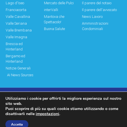
Lago d'Iseo
Mercato delle Pulci
Il parere del notaio
Franciacorta
interValli
Il parere dell'avvocato
Valle Cavallina
Mantova che
News Lavoro
Spettacolo!
Valle Seriana
Amministrazioni
Buona Salute
Condominiali
Valle Brembana
Valle Imagna
Brescia ed
Hinterland
Bergamo ed
Hinterland
Notizie Generali
AI News Sources
Utilizziamo i cookie per offrirti la migliore esperienza sul nostro
© Copyright 2011 – 2026 Montagne & Paesi
sito web.
Puoi scoprire di più su quali cookie stiamo utilizzando o come
Log In|Log Out
Privacy Policy
disattivarli nelle
impostazioni
.
made by moonbat
Accetta