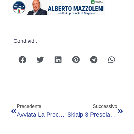
Condividi:
Precedente
Successivo
Avviata La Procedura Di Scioglimento Del Consiglio Comunale Di Valbondione: Nominato Un Commissario
Skialp 3 Presolana, Ecco Il Percorso Della Classica Di Domenica 8 Marzo: «Inedito, Tosto E Spettacolare»