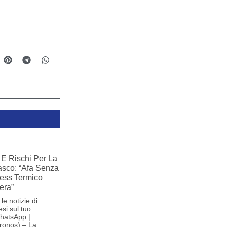
E Rischi Per La
iasco: “Afa Senza
ress Termico
era”
le notizie di
si sul tuo
hatsApp |
ronos) – La