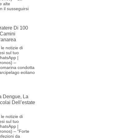
e alte
 il susseguirsi
ratere Di 100
 Camini
 Panarea
le notizie di
si sul tuo
hatsApp |
ronos) –
tomarina condotta
'arcipelago eoliano
la Dengue, La
olai Dell’estate
le notizie di
si sul tuo
hatsApp |
ronos) – "Forte
nfezioni da