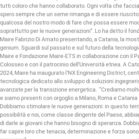
tutti coloro che hanno collaborato. Ogni volta che faccia
spero sempre che un seme rimanga e di essere riuscito
qualcosa del nostro modo di fare che possa essere model
soprattutto per le nuove generazioni”. Lo ha detto il fo
Maire Fabrizio Di Amato presentando, a Catania, la mostr
genium. Sguardi sul passato e sul futuro della tecnolog
Maire e Fondazione Maire-ETS in collaborazione con il P
Colosseo e con il patrocinio dell’Università etnea. A Ca
2024, Maire ha inaugurato l'NX Engineering District, cent
tecnologica dedicato allo sviluppo di soluzioni ingegner
avanzate per la transizione energetica. "Crediamo molto 
e siamo presenti con orgoglio a Milano, Roma e Catania
Dobbiamo stimolare le nuove generazioni: in questo terri
possibilità e noi, come classe dirigente del Paese, abbi
di darle ai giovani che hanno bisogno di speranza. Dobb
far capire loro che tenacia, determinazione e forza sono 