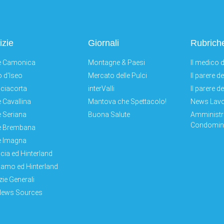
izie
Giornali
Rubrich
e Camonica
Montagne & Paesi
Il medico d
 d'Iseo
Mercato delle Pulci
Il parere d
ciacorta
interValli
Il parere d
e Cavallina
Mantova che Spettacolo!
News Lav
e Seriana
Buona Salute
Amministr
Condomini
e Brembana
e Imagna
cia ed Hinterland
amo ed Hinterland
zie Generali
News Sources