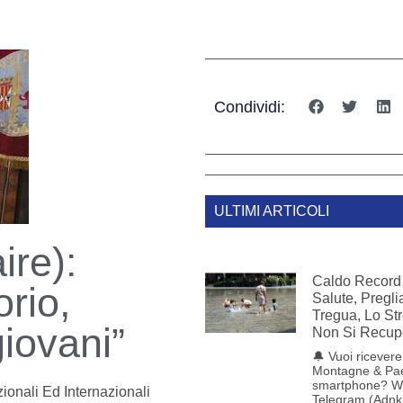
Condividi:
ULTIMI ARTICOLI
ire):
Caldo Record 
orio,
Salute, Pregl
Tregua, Lo St
iovani”
Non Si Recup
🔔 Vuoi ricevere 
Montagne & Pae
smartphone? W
ionali Ed Internazionali
Telegram (Adnk