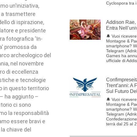
Cyclospora tra i
mo un'iniziativa,
 a trasmettere
lo di ispirazione,
Addison Rae, 
Entra Nell’uni
ndatore e presidente
🔔 Vuoi ricevere 
a fotografica 'In-
Montagne & Pae
smartphone? W
ia' promossa da
Telegram (Adnk
arco archeologico del
Games ha annun
ufficiale di Addi
tania, nel novembre
ro di eccellenza
istiche e tecnologie
Confimpreseit
Trent’anni: A 
in questo territorio
Sul Futuro De
 – ha aggiunto –
🔔 Vuoi ricevere 
torio ci sono
Montagne & Pae
smartphone? W
amo la responsabilità
Telegram (Adnk
Confederazione 
iamo essere bravi e
terrà dal 25 al 
la chiave del