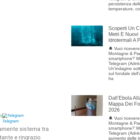
persistenza dell
temperature, con
Scoperti Un C
Metri E Nuovi
Idrotermali A
🔔 Vuoi ricevere 
Montagne & Pae
smartphone? W
Telegram (Adnk
Un'indagine sot
sul fondale dell
ha
Dall’Ebola Al
Mappa Dei Foc
2026
p
|
Telegram
🔔 Vuoi ricevere 
Montagne & Pae
ramente sistema tra
smartphone? W
Telegram (Adnk
tante e ringrazio
aumento delle i