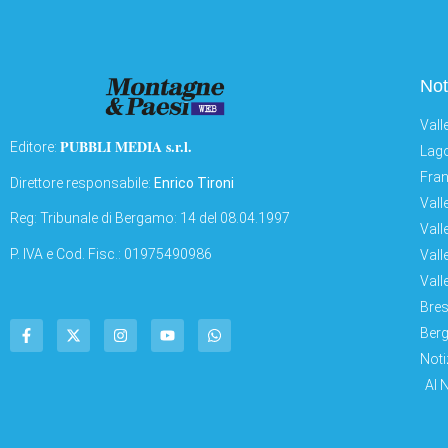
Not
Vall
PUBBLI MEDIA s.r.l.
Editore:
Lago
Fran
Direttore responsabile:
Enrico Tironi
Vall
Reg: Tribunale di Bergamo: 14 del 08.04.1997
Vall
P. IVA e Cod. Fisc.: 01975490986
Vall
Vall
Bres
Berg
Noti
AI 