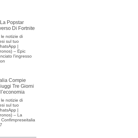
La Popstar
verso Di Fortnite
le notizie di
si sul tuo
hatsApp |
ronos) – Epic
ciato l'ingresso
son
alia Compie
Fiuggi Tre Giorni
ll’economia
le notizie di
si sul tuo
hatsApp |
ronos) – La
Confimpreseitalia
27