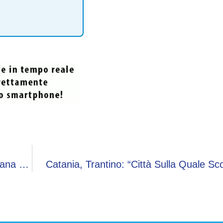
Usa, Dopo 19 Anni Torna A Nuova Vita La Fontana Di Colombo: “Onoriamo Il Passato E Ispiriamo Futuro”
Catania, Trantino: “Città Sulla Quale S