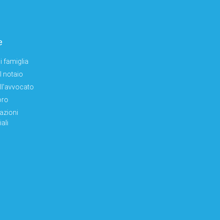
e
i famiglia
el notaio
ell'avvocato
oro
azioni
ali