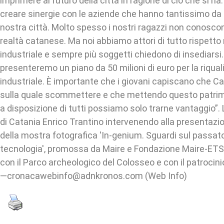
imprimere al futuro della città in ragione di ciò che si ha
creare sinergie con le aziende che hanno tantissimo da d
nostra città. Molto spesso i nostri ragazzi non conosco
realtà catanese. Ma noi abbiamo attori di tutto rispetto
industriale e sempre più soggetti chiedono di insediars
presenteremo un piano da 50 milioni di euro per la riqual
industriale. È importante che i giovani capiscano che Ca
sulla quale scommettere e che mettendo questo patri
a disposizione di tutti possiamo solo trarne vantaggio”. 
di Catania Enrico Trantino intervenendo alla presentazi
della mostra fotografica 'In-genium. Sguardi sul passato
tecnologia', promossa da Maire e Fondazione Maire-ETS 
con il Parco archeologico del Colosseo e con il patrocin
—cronacawebinfo@adnkronos.com (Web Info)