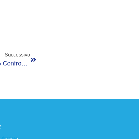
Successivo
Medicina, Radici (Sio): “Otorinolaringoiatri A Confronto Per Novità In Pratica Clinica”
e
i famiglia