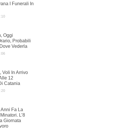
ana I Funerali In
:10
, Oggi
ario, Probabili
 Dove Vederla
:06
 Voli In Arrivo
Alle 12
Di Catania
:20
0 Anni Fa La
Minatori. L’8
a Giornata
avoro