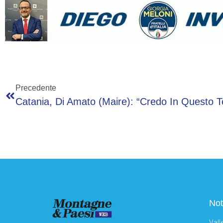
Precedente
Not
Vall