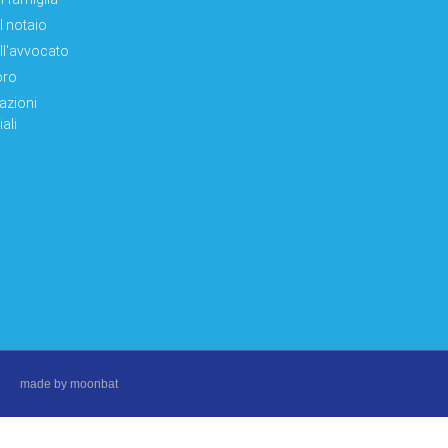
el notaio
ell'avvocato
oro
azioni
ali
made by moonbat