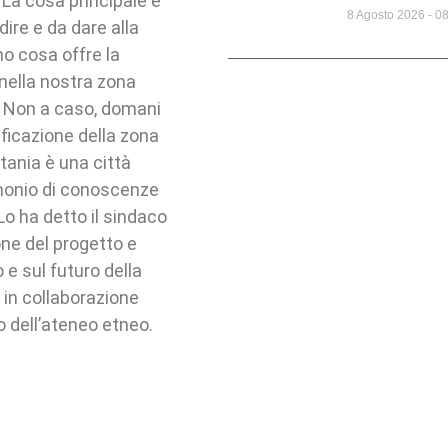
. La cosa principale è
8 Agosto 2026
08
ire e da dare alla
no cosa offre la
 nella nostra zona
i. Non a caso, domani
ificazione della zona
tania è una città
monio di conoscenze
Lo ha detto il sindaco
one del progetto e
 e sul futuro della
in collaborazione
io dell’ateneo etneo.