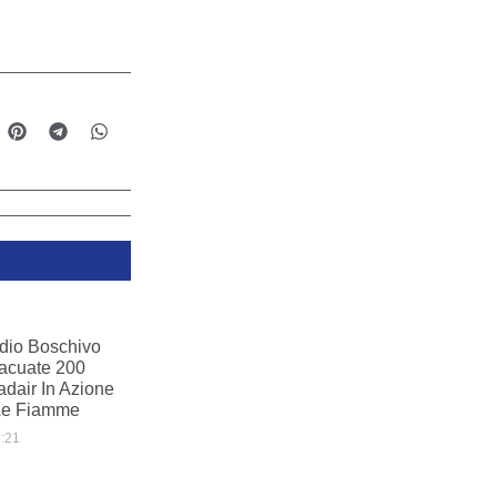
ndio Boschivo
acuate 200
dair In Azione
Le Fiamme
:21