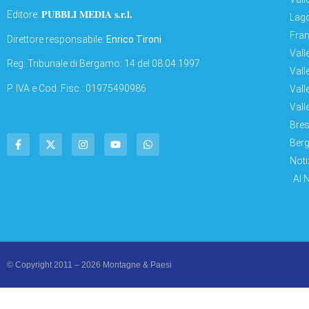
PUBBLI MEDIA s.r.l.
Editore:
Lago
Fran
Direttore responsabile:
Enrico Tironi
Vall
Reg: Tribunale di Bergamo: 14 del 08.04.1997
Vall
P. IVA e Cod. Fisc.: 01975490986
Vall
Vall
Bres
Berg
Noti
AI 
© Copyright 2011 – 2026 Montagne & Paesi