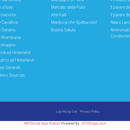
 d'Iseo
Mercato delle Pulci
Il parere d
ciacorta
interValli
Il parere d
e Cavallina
Mantova che Spettacolo!
News Lav
e Seriana
Buona Salute
Amministr
Condomini
e Brembana
e Imagna
cia ed Hinterland
amo ed Hinterland
zie Generali
News Sources
Log In|Log Out
Privacy Policy
WP2Social Auto Publish
Powered By :
XYZScripts.com