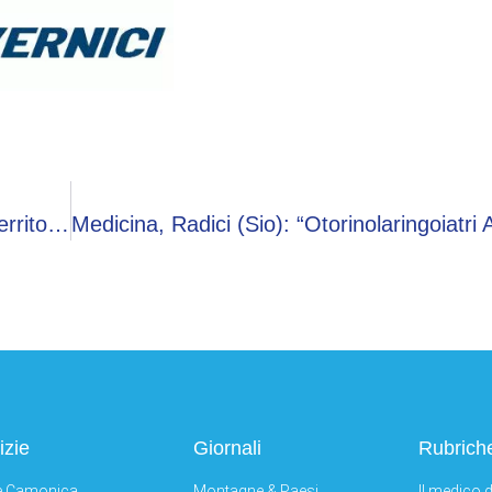
Catania, Di Amato (Maire): “Credo In Questo Territorio, Dobbiamo Stimolare I Giovani”
izie
Giornali
Rubrich
e Camonica
Montagne & Paesi
Il medico d