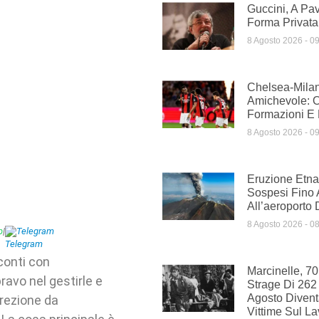
Guccini, A Pav
Forma Privata
8 Agosto 2026
09
Chelsea-Milan
Amichevole: Or
Formazioni E
8 Agosto 2026
09
Eruzione Etna,
Sospesi Fino 
All’aeroporto 
8 Agosto 2026
08
p
|
Telegram
 conti con
Marcinelle, 7
ravo nel gestirle e
Strage Di 262 
Agosto Divent
rezione da
Vittime Sul L