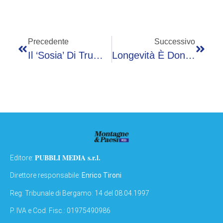
Precedente
Successivo
Il ‘sosia’ Di Trump È Un Bufalo. E Verrà Ucciso Presto
Longevità È Donna? Al ReNest Esperti Su Ruolo Del Femminile Su Prevenzione
PUBBLI MEDIA s.r.l.
Editore:
Direttore responsabile:
Enrico Tironi
Reg: Tribunale di Bergamo: 14 del 08.04.1997
P. IVA e Cod. Fisc.: 01975490986