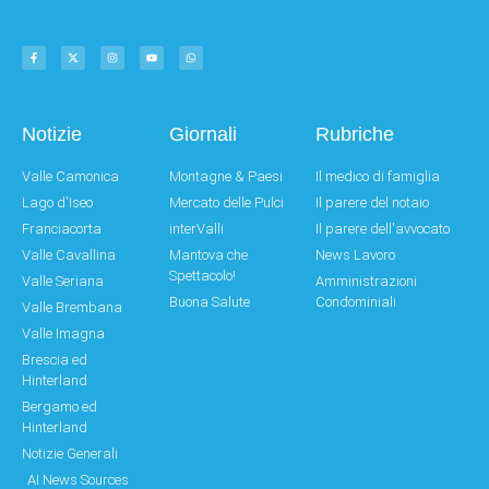
Notizie
Giornali
Rubriche
Valle Camonica
Montagne & Paesi
Il medico di famiglia
Lago d'Iseo
Mercato delle Pulci
Il parere del notaio
Franciacorta
interValli
Il parere dell'avvocato
Valle Cavallina
Mantova che
News Lavoro
Spettacolo!
Valle Seriana
Amministrazioni
Buona Salute
Condominiali
Valle Brembana
Valle Imagna
Brescia ed
Hinterland
Bergamo ed
Hinterland
Notizie Generali
AI News Sources