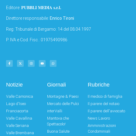
PUBBLI MEDIA s.r.l.
Editore:
Direttore responsabile:
Enrico Tironi
Reg: Tribunale di Bergamo: 14 del 08.04.1997
P. IVA e Cod. Fisc.: 01975490986
Notizie
Giornali
Rubriche
Valle Camonica
Montagne & Paesi
Il medico di famiglia
Lago d'Iseo
Mercato delle Pulci
Il parere del notaio
Franciacorta
interValli
Il parere dell'avvocato
Valle Cavallina
Mantova che
News Lavoro
Spettacolo!
Valle Seriana
Amministrazioni
Buona Salute
Condominiali
Valle Brembana