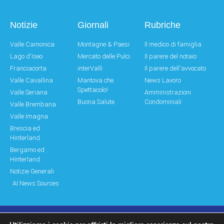
Notizie
Giornali
Rubriche
Valle Camonica
Montagne & Paesi
Il medico di famiglia
Lago d'Iseo
Mercato delle Pulci
Il parere del notaio
Franciacorta
interValli
Il parere dell'avvocato
Valle Cavallina
Mantova che
News Lavoro
Spettacolo!
Valle Seriana
Amministrazioni
Buona Salute
Condominiali
Valle Brembana
Valle Imagna
Brescia ed
Hinterland
Bergamo ed
Hinterland
Notizie Generali
AI News Sources