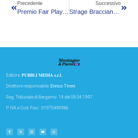
Precedente
Successivo
Premio Fair Play Menarini: Duplantis, Paltrinieri E Zola Tra I Vincitori Dell’edizione 2026
Strage Braccianti, Interrogatorio Convalida Fermo: Indagati Non Rispondono Al Gip
PUBBLI MEDIA s.r.l.
Editore:
Direttore responsabile:
Enrico Tironi
Reg: Tribunale di Bergamo: 14 del 08.04.1997
P. IVA e Cod. Fisc.: 01975490986