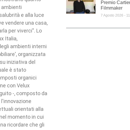
Premio Cartie
a ambienti
Filmmaker
alubrità e alla luce
7 Agosto 2026
11
ve vendere una casa,
la per viverci". Lo
 Italia,
degli ambienti interni
iliare', organizzata
u iniziativa del
uale è stato
omposti organici
ione con Velux
seguito -, composto da
 l'innovazione
uali orientati alla
e nel momento in cui
gna ricordare che gli