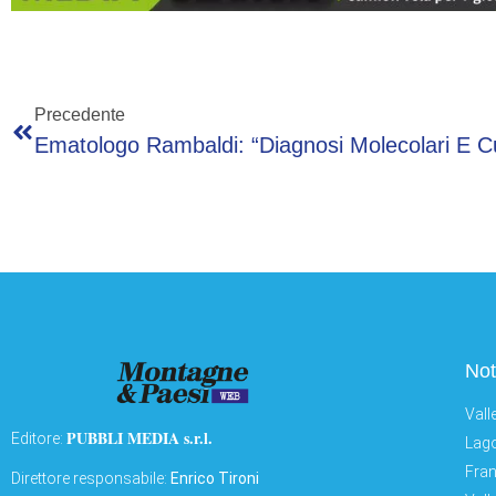
Precedente
Not
Vall
PUBBLI MEDIA s.r.l.
Editore:
Lago
Fran
Direttore responsabile:
Enrico Tironi