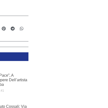
Pace”, A
ere Dell’artista
ba
:41
tuto Cossali: Via