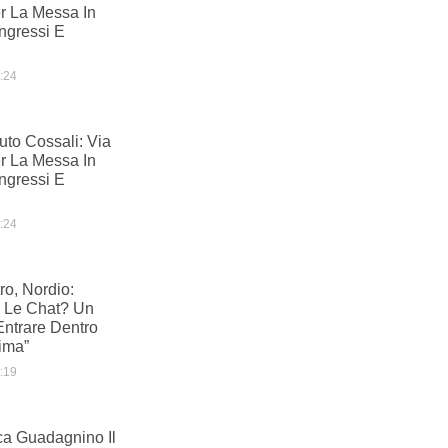
er La Messa In
Ingressi E
:24
tuto Cossali: Via
er La Messa In
Ingressi E
:24
o, Nordio:
i, Le Chat? Un
ntrare Dentro
tima”
:19
ca Guadagnino Il