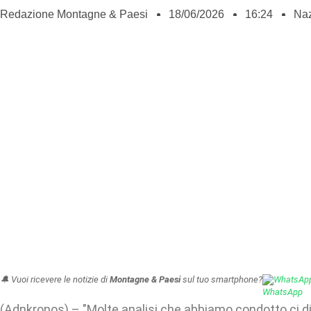
Redazione Montagne & Paesi
18/06/2026
16:24
Naz
🔔 Vuoi ricevere le notizie di
Montagne & Paesi
sul tuo smartphone?
WhatsAp
(Adnkronos) – "Molte analisi che abbiamo condotto ci 