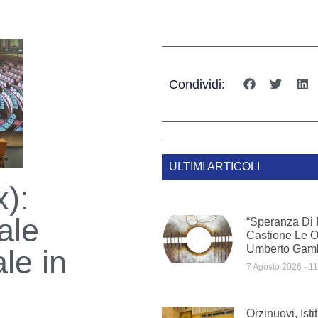
Condividi:
ULTIMI ARTICOLI
x):
ale
“Speranza Di 
Castione Le Op
Umberto Gam
le in
7 Agosto 2026
11
Orzinuovi, Isti