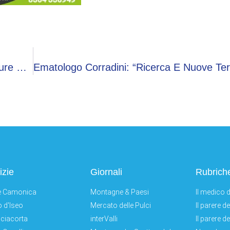
Ematologo Rambaldi: “Diagnosi Molecolari E Cure Mirate Migliorano La Prognosi Dei Tumori Del Sangue”
izie
Giornali
Rubrich
e Camonica
Montagne & Paesi
Il medico d
 d'Iseo
Mercato delle Pulci
Il parere d
ciacorta
interValli
Il parere d