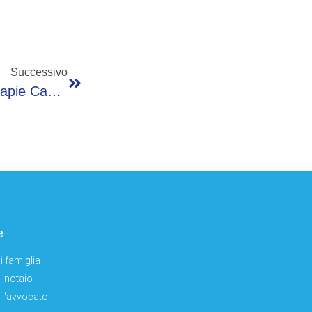
Successivo
Ematologo Corradini: “Ricerca E Nuove Terapie Cambiano Le Prognosi Delle Neoplasie Del Sangue”
e
i famiglia
el notaio
ell'avvocato