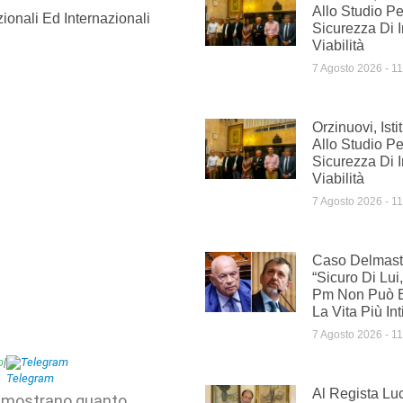
Allo Studio P
ionali Ed Internazionali
Sicurezza Di 
Viabilità
7 Agosto 2026
11
Orzinuovi, Isti
Allo Studio P
Sicurezza Di 
Viabilità
7 Agosto 2026
11
Caso Delmastr
“Sicuro Di Lu
Pm Non Può E
La Vita Più In
7 Agosto 2026
11
p
|
Telegram
Al Regista Lu
dimostrano quanto