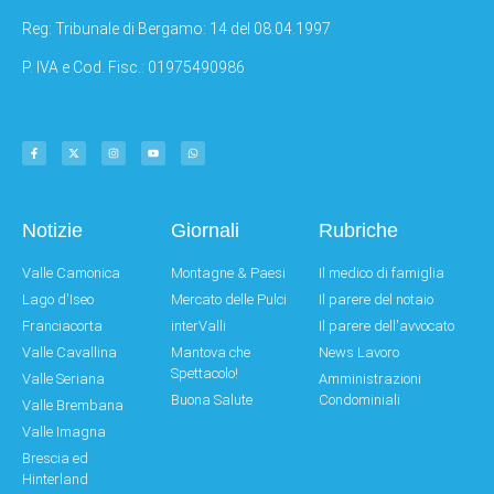
Reg: Tribunale di Bergamo: 14 del 08.04.1997
P. IVA e Cod. Fisc.: 01975490986
Notizie
Giornali
Rubriche
Valle Camonica
Montagne & Paesi
Il medico di famiglia
Lago d'Iseo
Mercato delle Pulci
Il parere del notaio
Franciacorta
interValli
Il parere dell'avvocato
Valle Cavallina
Mantova che
News Lavoro
Spettacolo!
Valle Seriana
Amministrazioni
Buona Salute
Condominiali
Valle Brembana
Valle Imagna
Brescia ed
Hinterland