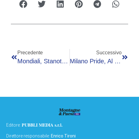
Precedente
Successivo
Mondiali, Stanotte Argentina-Giordania: Orario, Probabili Formazioni E Dove Vederla In Tv
Milano Pride, Al Via Il Corteo. Schlein: “Omotransfobia Ha Ucciso Mirko Moriconi”
PUBBLI MEDIA s.r.l.
Editore:
Direttore responsabile:
Enrico Tironi