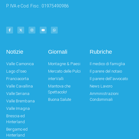
P. IVA e Cod. Fisc.: 01975490986
Notizie
Giornali
Rubriche
Valle Camonica
Montagne & Paesi
Il medico di famiglia
Lago d'Iseo
Mercato delle Pulci
Il parere del notaio
Franciacorta
interValli
Il parere dell'avvocato
Valle Cavallina
Mantova che
News Lavoro
Spettacolo!
Valle Seriana
Amministrazioni
Buona Salute
Condominiali
Valle Brembana
Valle Imagna
Brescia ed
Hinterland
Bergamo ed
Hinterland