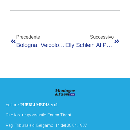
Precedente
Successivo
Bologna, Veicolo Si Ribalta In Autostrada: Morta 24enne, Neonato Sbalzato Fuori È Grave
Elly Schlein Al Pride Di Milano: “Omotransfobia Uccide”
PUBBLI MEDIA s.r.l.
Editore:
Direttore responsabile:
Enrico Tironi
Reg: Tribunale di Bergamo: 14 del 08.04.1997