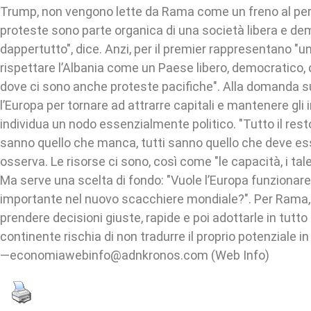
Trump, non vengono lette da Rama come un freno al per
proteste sono parte organica di una società libera e de
dappertutto", dice. Anzi, per il premier rappresentano "un
rispettare l’Albania come un Paese libero, democratico, d
dove ci sono anche proteste pacifiche". Alla domanda 
l’Europa per tornare ad attrarre capitali e mantenere gli
individua un nodo essenzialmente politico. "Tutto il resto
sanno quello che manca, tutti sanno quello che deve ess
osserva. Le risorse ci sono, così come "le capacità, i tal
Ma serve una scelta di fondo: "Vuole l’Europa funziona
importante nel nuovo scacchiere mondiale?". Per Rama, 
prendere decisioni giuste, rapide e poi adottarle in tutto i
continente rischia di non tradurre il proprio potenziale i
—economiawebinfo@adnkronos.com (Web Info)