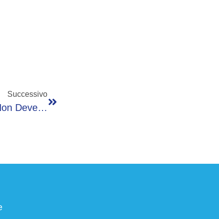
Successivo
Fii, Schiattarella: “Nel Golfo La Modernità Non Deve Copiare L’Occidente”
e