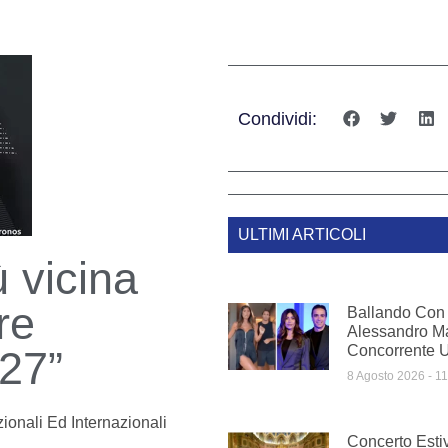
Condividi:
ULTIMI ARTICOLI
ù vicina
re
Ballando Con 
Alessandro Mat
Concorrente Uf
027”
8 Agosto 2026
11
ionali Ed Internazionali
Concerto Estiv