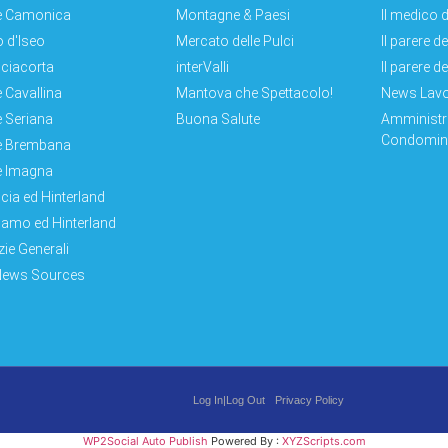
e Camonica
Montagne & Paesi
Il medico d
 d'Iseo
Mercato delle Pulci
Il parere d
ciacorta
interValli
Il parere d
e Cavallina
Mantova che Spettacolo!
News Lav
e Seriana
Buona Salute
Amministr
Condomini
e Brembana
e Imagna
cia ed Hinterland
amo ed Hinterland
zie Generali
News Sources
Log In|Log Out
Privacy Policy
WP2Social Auto Publish
Powered By :
XYZScripts.com