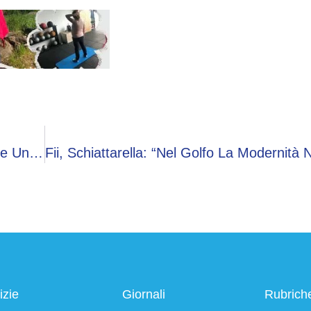
Fii, Bonomi: “In Europa I Capitali Ci Sono, Serve Un Cambio Di Attitudine”
izie
Giornali
Rubrich