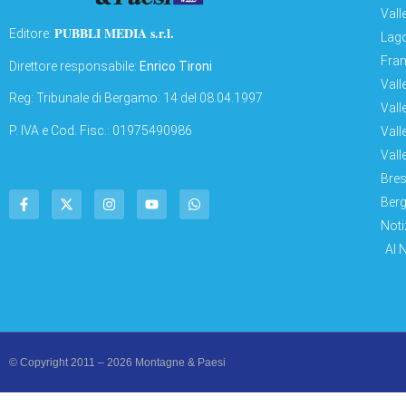
Vall
PUBBLI MEDIA s.r.l.
Editore:
Lago
Fran
Direttore responsabile:
Enrico Tironi
Vall
Reg: Tribunale di Bergamo: 14 del 08.04.1997
Vall
P. IVA e Cod. Fisc.: 01975490986
Vall
Vall
Bres
Berg
Noti
AI 
© Copyright 2011 – 2026 Montagne & Paesi