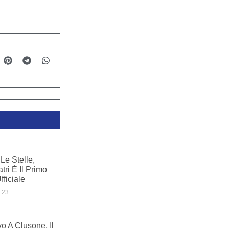
Le Stelle,
ri È Il Primo
ficiale
:23
o A Clusone, Il