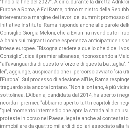
"fino alla fine del 2027". A dirlo, durante la diretta Adnkro
Europe a Roma, è Edi Rama, primo ministro della Repubbl
intervenuto a margine dei lavori del summit promosso 
Initiative Institute. Rama risponde anche alle parole del
Consiglio Giorgia Meloni, che a Evian ha rivendicato il ruo
Albania sui migranti come esperienza anticipatrice risp
intese europee. "Bisogna credere a quello che dice il vo
Consiglio", dice il premier albanese, riconoscendo a Mel
"all’avanguardia di questo sforzo e di questa battaglia". "
lei", aggiunge, auspicando che il percorso avviato "sia util
l’Europa". Sul processo di adesione all’Ue, Rama respinge 
traguardo sia ancora lontano. "Non è lontano, è più vicin
sottolinea. L’Albania, candidata dal 2014, ha aperto i nego
ricorda il premier, "abbiamo aperto tutti i capitoli dei ne
"quel momento intermedio che apre la strada alla chiusur
proteste in corso nel Paese, legate anche al contestato
immobiliare da quattro miliardi di dollari associato alla 