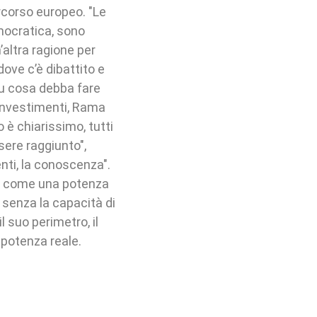
corso europeo. "Le
mocratica, sono
’altra ragione per
ove c’è dibattito e
su cosa debba fare
 investimenti, Rama
 è chiarissimo, tutti
ere raggiunto",
enti, la conoscenza".
re come una potenza
senza la capacità di
l suo perimetro, il
n potenza reale.