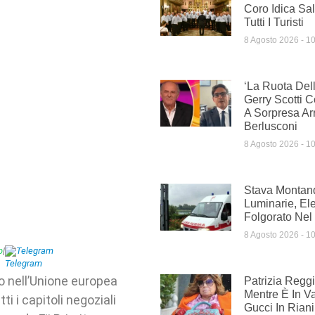
Coro Idica Sal
Tutti I Turisti
8 Agosto 2026
10
‘La Ruota Dell
Gerry Scotti 
A Sorpresa Ar
Berlusconi
8 Agosto 2026
10
Stava Montan
Luminarie, Ele
Folgorato Nel
8 Agosto 2026
10
p
|
Telegram
so nell’Unione europea
Patrizia Reggi
Mentre È In V
i i capitoli negoziali
Gucci In Rian