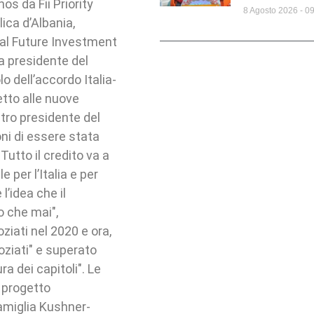
nos da Fii Priority
8 Agosto 2026
09
ica d’Albania,
dal Future Investment
la presidente del
lo dell’accordo Italia-
etto alle nuove
stro presidente del
oni di essere stata
Tutto il credito va a
e per l’Italia e per
l’idea che il
o che mai",
ziati nel 2020 e ora,
goziati" e superato
a dei capitoli". Le
 progetto
famiglia Kushner-