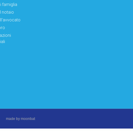
i famiglia
el notaio
ell'avvocato
oro
azioni
ali
made by moonbat