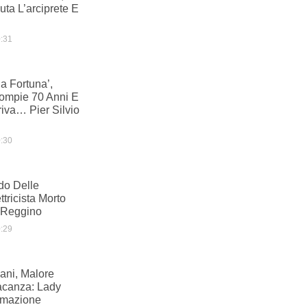
uta L’arciprete E
:31
a Fortuna’,
Compie 70 Anni E
riva… Pier Silvio
:30
do Delle
ttricista Morto
 Reggino
:29
ani, Malore
acanza: Lady
imazione