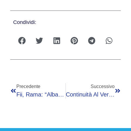
Condividi:
Precedente
Successivo
Fii, Rama: “Albania Più Vicina Che Mai All’Ue, Chiudere Negoziati Entro Fine 2027”
Continuità Al Vertice Di Sport E Salute, Confermati Presidente Mezzaroma, Ad Nepi Molineris E L’intero CdA