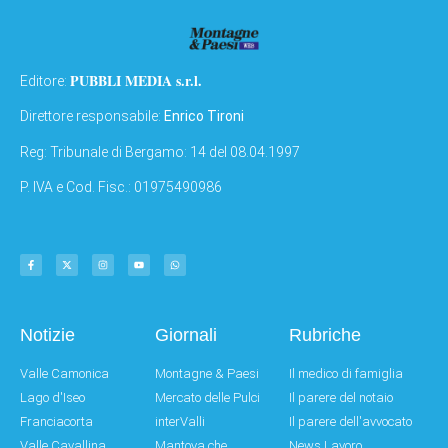
PUBBLI MEDIA s.r.l.
Editore:
Direttore responsabile:
Enrico Tironi
Reg: Tribunale di Bergamo: 14 del 08.04.1997
P. IVA e Cod. Fisc.: 01975490986
Notizie
Giornali
Rubriche
Valle Camonica
Montagne & Paesi
Il medico di famiglia
Lago d'Iseo
Mercato delle Pulci
Il parere del notaio
Franciacorta
interValli
Il parere dell'avvocato
Valle Cavallina
Mantova che
News Lavoro