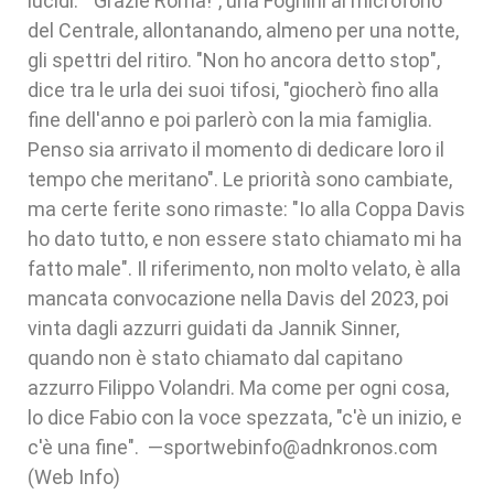
lucidi. "Grazie Roma!", urla Fognini al microfono
del Centrale, allontanando, almeno per una notte,
gli spettri del ritiro. "Non ho ancora detto stop",
dice tra le urla dei suoi tifosi, "giocherò fino alla
fine dell'anno e poi parlerò con la mia famiglia.
Penso sia arrivato il momento di dedicare loro il
tempo che meritano". Le priorità sono cambiate,
ma certe ferite sono rimaste: "Io alla Coppa Davis
ho dato tutto, e non essere stato chiamato mi ha
fatto male". Il riferimento, non molto velato, è alla
mancata convocazione nella Davis del 2023, poi
vinta dagli azzurri guidati da Jannik Sinner,
quando non è stato chiamato dal capitano
azzurro Filippo Volandri. Ma come per ogni cosa,
lo dice Fabio con la voce spezzata, "c'è un inizio, e
c'è una fine". —sportwebinfo@adnkronos.com
(Web Info)