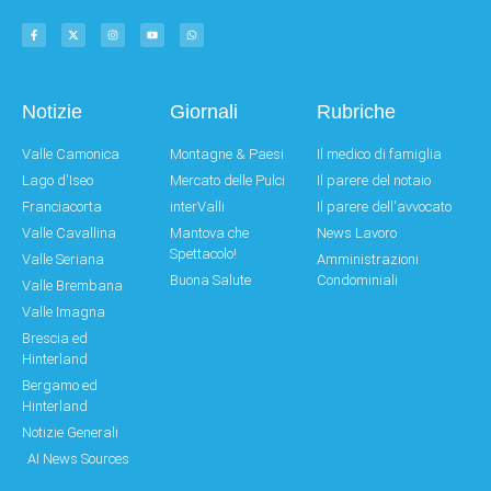
Notizie
Giornali
Rubriche
Valle Camonica
Montagne & Paesi
Il medico di famiglia
Lago d'Iseo
Mercato delle Pulci
Il parere del notaio
Franciacorta
interValli
Il parere dell'avvocato
Valle Cavallina
Mantova che
News Lavoro
Spettacolo!
Valle Seriana
Amministrazioni
Buona Salute
Condominiali
Valle Brembana
Valle Imagna
Brescia ed
Hinterland
Bergamo ed
Hinterland
Notizie Generali
AI News Sources