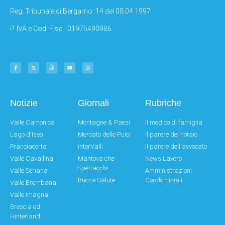
Reg: Tribunale di Bergamo: 14 del 08.04.1997
P. IVA e Cod. Fisc.: 01975490986
Notizie
Giornali
Rubriche
Valle Camonica
Montagne & Paesi
Il medico di famiglia
Lago d'Iseo
Mercato delle Pulci
Il parere del notaio
Franciacorta
interValli
Il parere dell'avvocato
Valle Cavallina
Mantova che
News Lavoro
Spettacolo!
Valle Seriana
Amministrazioni
Buona Salute
Condominiali
Valle Brembana
Valle Imagna
Brescia ed
Hinterland