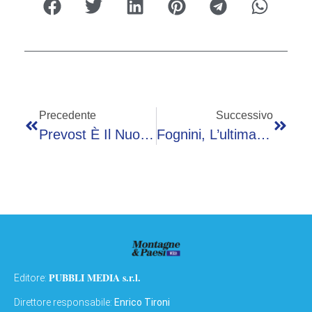
Precedente
Successivo
Prevost È Il Nuovo Papa, I Leader Del Mondo Salutano Leone XIV
Fognini, L’ultima Partita A Roma E L’ovazione Del Centrale: “La Davis Una Ferita Aperta”
PUBBLI MEDIA s.r.l.
Editore:
Direttore responsabile:
Enrico Tironi