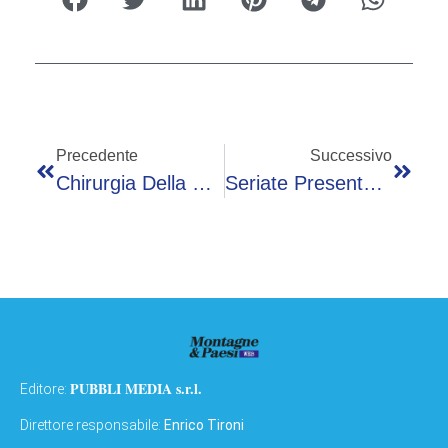
Precedente
Successivo
Chirurgia Della Mano E Protesi A Sondrio E Chiavenna: Interventi Raddoppiati E Liste D’attesa Abbattute
Seriate Presenta Oggi Le Linee Guida Per Una Città Più Verde E Attenta Alla Biodiversità
PUBBLI MEDIA s.r.l.
Editore:
Direttore responsabile:
Enrico Tironi