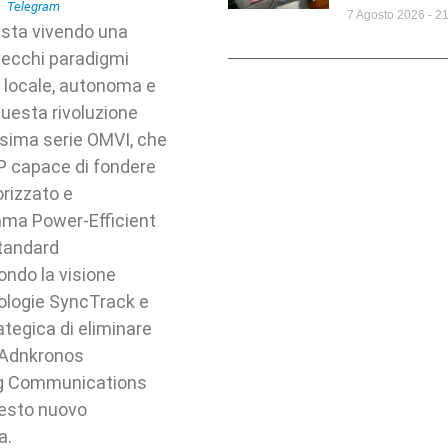
7 Agosto 2026
21
 sta vivendo una
vecchi paradigmi
ù locale, autonoma e
 questa rivoluzione
issima serie OMVI, che
 MP capace di fondere
rizzato e
gamma Power-Efficient
standard
ondo la visione
nologie SyncTrack e
ategica di eliminare
, Adnkronos
ng Communications
questo nuovo
da.