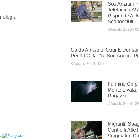
Sos Anziani Pe
Telefoniche? 
Risponde Ai 
nologia
Sconosciuti
8 Agosto 2026
00
Caldo Africano, Oggi E Domani
Per 19 Città: “Al Sud Ancora Pi
8 Agosto 2026
00:02
Fulmine Colpi
Monte Livata:
Ragazzo
7 Agosto 2026
22
Migranti, Spag
Controlli Alle 
p
|
Telegram
Viaggiatori Dal