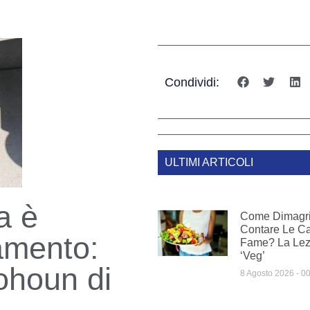
Condividi:
ULTIMI ARTICOLI
a è
Come Dimagri
Contare Le Ca
amento:
Fame? La Lezi
‘veg’
lohoun di
8 Agosto 2026
00