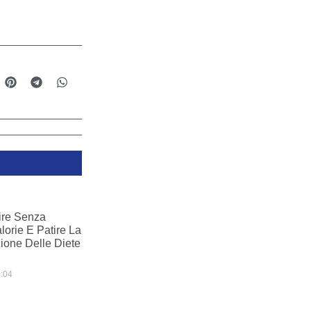
re Senza
lorie E Patire La
one Delle Diete
:04