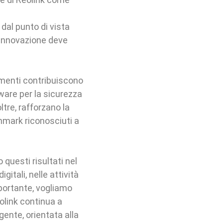
dal punto di vista
’innovazione deve
imenti contribuiscono
dware per la sicurezza
ltre, rafforzano la
hmark riconosciuti a
questi risultati nel
gitali, nelle attività
mportante, vogliamo
olink continua a
igente, orientata alla