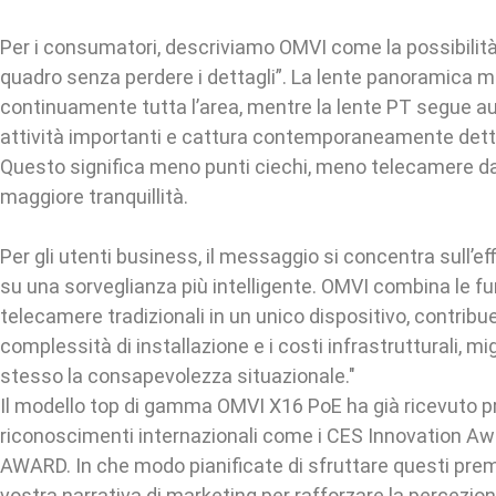
Per i consumatori, descriviamo OMVI come la possibilità 
quadro senza perdere i dettagli”. La lente panoramica m
continuamente tutta l’area, mentre la lente PT segue 
attività importanti e cattura contemporaneamente dettag
Questo significa meno punti ciechi, meno telecamere da 
maggiore tranquillità.
Per gli utenti business, il messaggio si concentra sull’ef
su una sorveglianza più intelligente. OMVI combina le fun
telecamere tradizionali in un unico dispositivo, contribue
complessità di installazione e i costi infrastrutturali, m
stesso la consapevolezza situazionale."
Il modello top di gamma OMVI X16 PoE ha già ricevuto pr
riconoscimenti internazionali come i CES Innovation Aw
AWARD. In che modo pianificate di sfruttare questi premi 
vostra narrativa di marketing per rafforzare la percezio