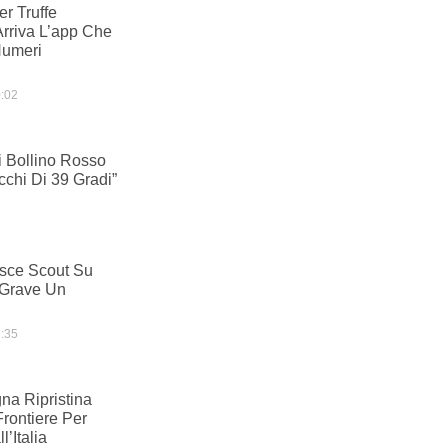
r Truffe
Arriva L’app Che
Numeri
:02
 Bollino Rosso
cchi Di 39 Gradi”
sce Scout Su
 Grave Un
:35
na Ripristina
Frontiere Per
l’Italia