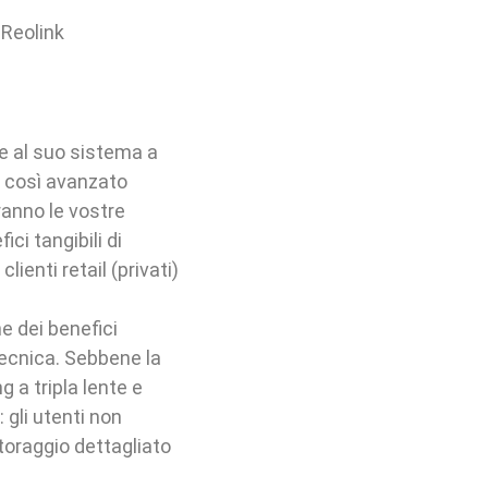
 Reolink
ie al suo sistema a
e così avanzato
ranno le vostre
ci tangibili di
ienti retail (privati)
e dei benefici
tecnica. Sebbene la
 a tripla lente e
 gli utenti non
toraggio dettagliato