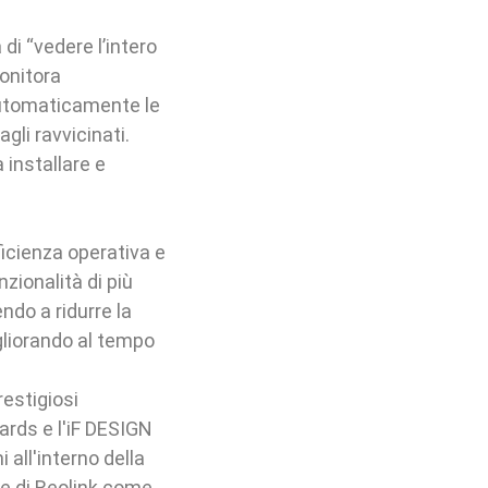
di “vedere l’intero
onitora
automaticamente le
li ravvicinati.
installare e
ficienza operativa e
zionalità di più
ndo a ridurre la
igliorando al tempo
estigiosi
ards e l'iF DESIGN
all'interno della
ne di Reolink come