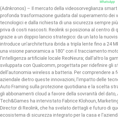
(Adnkronos) – Il mercato della videosorveglianza smart
profonda trasformazione guidata dal superamento dei 
tecnologici e dalla richiesta di una sicurezza sempre pi
priva di costi nascosti. Reolink si posiziona al centro di
grazie a un doppio lancio strategico: da un lato la nuov
introduce un'architettura ibrida a tripla lente fino a 24
una visione panoramica a 180° con il tracciamento moto
l'intelligenza artificiale locale ReoNeura; dall'altro la 
sviluppata con Qualcomm, progettata per ridefinire gli 
dell'autonomia wireless a batteria. Per comprendere a f
aziendale dietro queste innovazioni, l'impatto delle tec
Auto Framing sulla protezione quotidiana e la scelta str
gli abbonamenti cloud a favore della sovranità del dato
Tech&Games ha intervistato Fabrice Klohoun, Marketi
Director di Reolink, che ha svelato dettagli e futuro di 
ecosistema di sicurezza integrato per la casa e l'azien