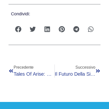
Condividi:
Precedente
Successivo
Tales Of Arise: Beyond The Dawn Su Switch 2, La Recensione
Il Futuro Della Sicurezza È Locale E Senza Abbonamento: Intervista A Fabrice Klohoun Di Reolink