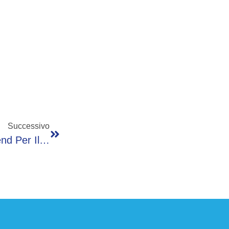
Successivo
Intervento Chirurgico D’urgenza Nel Weekend Per Il Ministro Della Salute Schillaci: “Risolverò In Pochi Giorni”