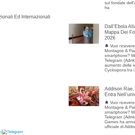
sul fondale dell
ha
ionali Ed Internazionali
Dall’Ebola Al
Mappa Dei Foc
2026
🔔 Vuoi ricevere 
Montagne & Pae
smartphone? W
Telegram (Adnk
aumento delle i
Cyclospora tra i
Addison Rae, 
Entra Nell’uni
🔔 Vuoi ricevere 
Montagne & Pae
smartphone? W
Telegram (Adnk
Games ha annun
ufficiale di Addi
p
|
Telegram