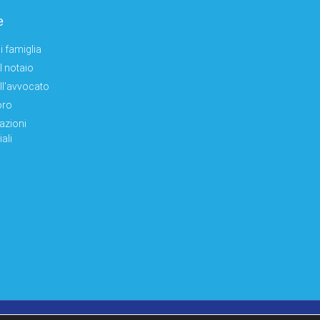
e
i famiglia
el notaio
ell'avvocato
oro
azioni
ali