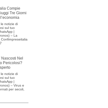
alia Compie
Fiuggi Tre Giorni
ll’economia
le notizie di
si sul tuo
hatsApp |
ronos) – La
Confimpreseitalia
27
’ Nascosti Nel
o Pericolosi?
sperto
le notizie di
si sul tuo
hatsApp |
onos) – Virus e
ernati per secoli,