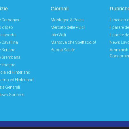
izie
Giornali
Rubrich
e Camonica
Montagne & Paesi
Il medico d
 d'Iseo
Mercato delle Pulci
Il parere d
ciacorta
interValli
Il parere d
e Cavallina
Mantova che Spettacolo!
News Lav
e Seriana
Buona Salute
Amministr
Condomini
e Brembana
e Imagna
cia ed Hinterland
amo ed Hinterland
zie Generali
News Sources