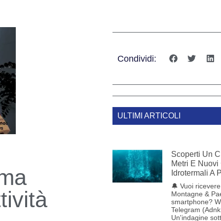
Condividi:
ULTIMI ARTICOLI
Scoperti Un C
Metri E Nuovi
ema
Idrotermali A
🔔 Vuoi ricevere 
ività
Montagne & Pae
smartphone? W
Telegram (Adnk
Un'indagine sot