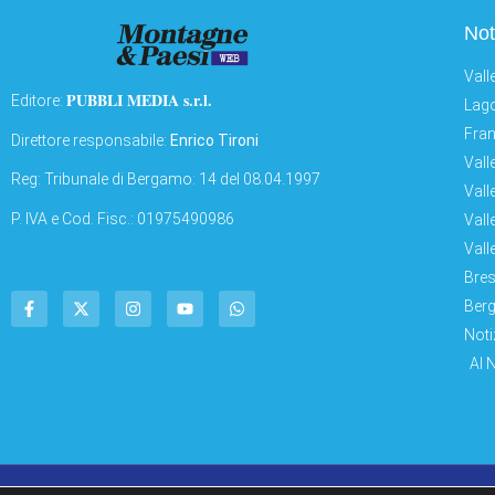
Not
Vall
PUBBLI MEDIA s.r.l.
Editore:
Lago
Fran
Direttore responsabile:
Enrico Tironi
Vall
Reg: Tribunale di Bergamo: 14 del 08.04.1997
Vall
P. IVA e Cod. Fisc.: 01975490986
Vall
Vall
Bres
Berg
Noti
AI 