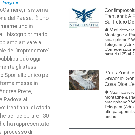
foCamere, il sistema
Confimpreseit
Trent’anni: A 
one del Paese. È uno
Sul Futuro De
inearne uno in
🔔 Vuoi ricevere 
 il bisogno primario
Montagne & Pae
smartphone? W
bbiamo arrivare a
Telegram (Adnk
Confederazione 
ale dell’Imprenditore’,
terrà dal 25 al 
pubblica può oggi
amente gli stessi
‘Virus Zombie
lo Sportello Unico per
Ghiaccio, Son
ttaforma messa in
Cosa Dice L’e
Andrea Prete,
🔔 Vuoi ricevere 
Montagne & Pae
a Padova al
smartphone? W
 trent’anni di storia
Telegram (Adnkr
altri patogeni ib
he per celebrare i 30
anche
 che ha rappresentato
el processo di