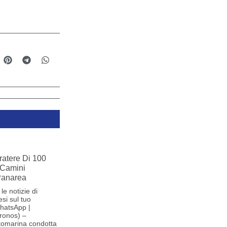
ratere Di 100
 Camini
 Panarea
le notizie di
si sul tuo
hatsApp |
ronos) –
tomarina condotta