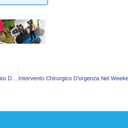
Imprese, Santocono (InfoCamere): “Investimento Di 650 Mln All’anno Per Le Prime Dieci Autocertificazioni”