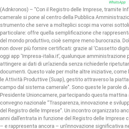
(Adnkronos) – "Con il Registro delle Imprese, tramite In
camerale si pone al centro della Pubblica Amministrazi
strumento che serve a molteplici scopi ma vorrei sottol
particolare: offre quella semplificazione che rappresenta
del mondo produttivo, cioè sempre meno burocrazia. Do
non dover più fornire certificati: grazie al ‘Cassetto digit
oggi app ‘Impresa-italia.it’, qualunque amministrazione 
attingere ai dati di un’azienda senza richiederle ripetut
documenti. Questo vale per molte altre iniziative, come 
le Attività Produttive (Suap), gestito attraverso la pia
campo dal sistema camerale". Sono queste le parole di 
Presidente Unioncamere, partecipando questa mattina 
convegno nazionale “Trasparenza, innovazione e sviluppo:
del Registro delle Imprese”. Un incontro organizzato anc
anni dall’entrata in funzione del Registro delle Imprese
– e rappresenta ancora – un’innovazione significativa n