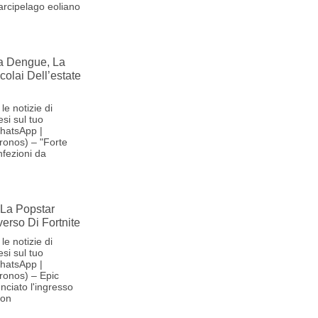
'arcipelago eoliano
la Dengue, La
olai Dell’estate
le notizie di
si sul tuo
hatsApp |
ronos) – "Forte
nfezioni da
La Popstar
verso Di Fortnite
le notizie di
si sul tuo
hatsApp |
ronos) – Epic
ciato l'ingresso
son