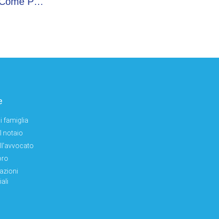
Cobolli Campione Al Roland Garros? Ecco Come Può Cambiare Il Ranking Atp (e Quanto Guadagnerebbe)
e
i famiglia
el notaio
ell'avvocato
oro
azioni
ali