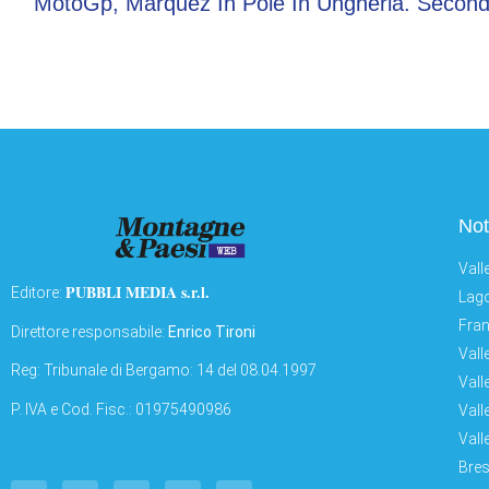
Not
Vall
PUBBLI MEDIA s.r.l.
Editore:
Lago
Fran
Direttore responsabile:
Enrico Tironi
Vall
Reg: Tribunale di Bergamo: 14 del 08.04.1997
Vall
P. IVA e Cod. Fisc.: 01975490986
Vall
Vall
Bres