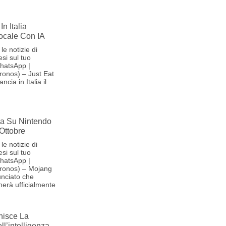
In Italia
Vocale Con IA
le notizie di
si sul tuo
hatsApp |
onos) – Just Eat
cia in Italia il
iva Su Nintendo
 Ottobre
le notizie di
si sul tuo
hatsApp |
ronos) – Mojang
nciato che
herà ufficialmente
nisce La
l’intelligenza