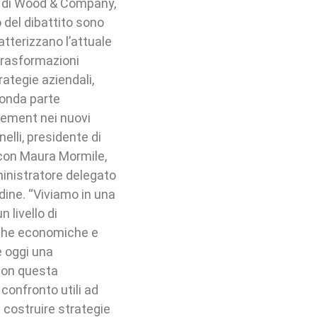
t di Wood & Company,
o del dibattito sono
ratterizzano l’attuale
 trasformazioni
rategie aziendali,
conda parte
gement nei nuovi
elli, presidente di
 con Maura Mormile,
ministratore delegato
Udine. “Viviamo in una
 livello di
che economiche e
è oggi una
Con questa
confronto utili ad
 costruire strategie