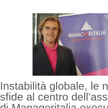
Instabilità globale, le
sfide al centro dell’a
di Manageritalia execu