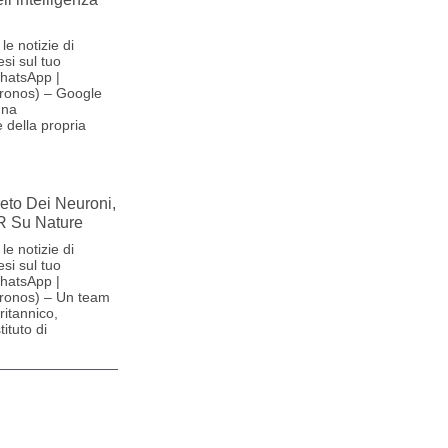
le notizie di
si sul tuo
hatsApp |
ronos) – Google
una
 della propria
reto Dei Neuroni,
R Su Nature
le notizie di
si sul tuo
hatsApp |
ronos) – Un team
britannico,
ituto di