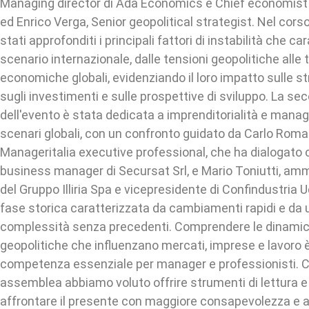
Managing director di Ada Economics e Chief economis
ed Enrico Verga, Senior geopolitical strategist. Nel cors
stati approfonditi i principali fattori di instabilità che ca
scenario internazionale, dalle tensioni geopolitiche alle
economiche globali, evidenziando il loro impatto sulle st
sugli investimenti e sulle prospettive di sviluppo. La se
dell'evento è stata dedicata a imprenditorialità e mana
scenari globali, con un confronto guidato da Carlo Roman
Manageritalia executive professional, che ha dialogato
business manager di Secursat Srl, e Mario Toniutti, am
del Gruppo Illiria Spa e vicepresidente di Confindustria 
fase storica caratterizzata da cambiamenti rapidi e da un
complessità senza precedenti. Comprendere le dinami
geopolitiche che influenzano mercati, imprese e lavoro 
competenza essenziale per manager e professionisti. 
assemblea abbiamo voluto offrire strumenti di lettura e 
affrontare il presente con maggiore consapevolezza e a