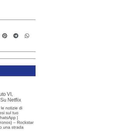
to VI,
Su Netflix
le notizie di
si sul tuo
hatsApp |
ronos) – Rockstar
o una strada