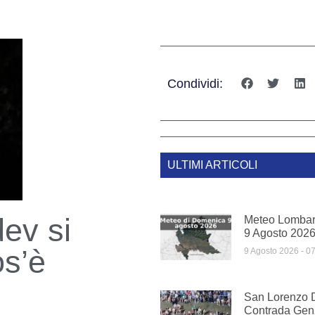
Condividi:
ULTIMI ARTICOLI
ev si
Meteo Lombar
9 Agosto 202
os’è
9 Agosto 2026
07
San Lorenzo D
Contrada Genz