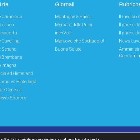
izie
Giornali
Rubrich
e Camonica
Montagne & Paesi
Il medico d
 d'Iseo
Mercato delle Pulci
Il parere d
ciacorta
interValli
Il parere d
e Cavallina
Mantova che Spettacolo!
News Lav
e Seriana
Buona Salute
Amministr
Condomini
e Brembana
e Imagna
cia ed Hinterland
amo ed Hinterland
zie Generali
News Sources
Log In|Log Out
Privacy Policy
 offrirti la migliore esperienza sul nostro sito web.