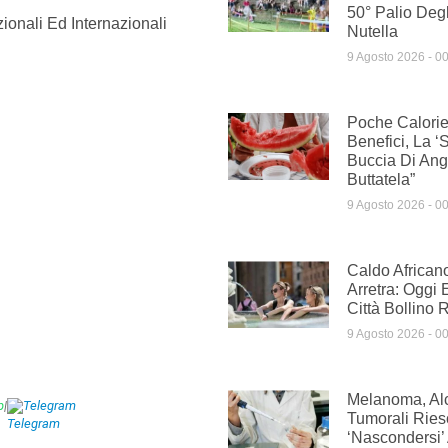
50° Palio Degl
ionali Ed Internazionali
Nutella
9 Agosto 2026
00
Poche Calorie
Benefici, La ‘
Buccia Di Ang
Buttatela”
9 Agosto 2026
00
Caldo African
Arretra: Oggi
Città Bollino
9 Agosto 2026
00
Melanoma, Al
p
|
Telegram
Tumorali Ries
‘nascondersi’