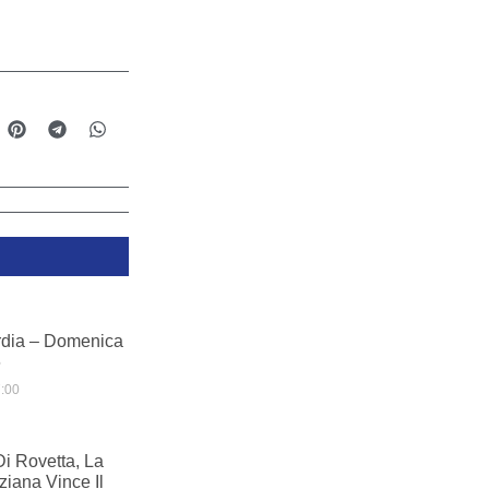
dia – Domenica
6
:00
i Rovetta, La
iana Vince Il