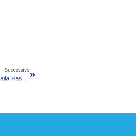
Successivo
Sinner, Da Chiara Ferragni Alla Fidanzata Laila Hasanovic: Vip Agli Internazionali