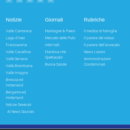
Notizie
Giornali
Rubriche
Valle Camonica
Montagne & Paesi
Il medico di famiglia
Lago d'Iseo
Mercato delle Pulci
Il parere del notaio
Franciacorta
interValli
Il parere dell'avvocato
Valle Cavallina
Mantova che
News Lavoro
Spettacolo!
Valle Seriana
Amministrazioni
Buona Salute
Condominiali
Valle Brembana
Valle Imagna
Brescia ed
Hinterland
Bergamo ed
Hinterland
Notizie Generali
AI News Sources