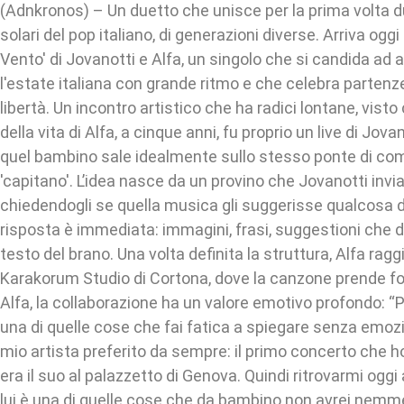
(Adnkronos) – Un duetto che unisce per la prima volta du
solari del pop italiano, di generazioni diverse. Arriva og
Vento' di Jovanotti e Alfa, un singolo che si candida a
l'estate italiana con grande ritmo e che celebra partenze
libertà. Un incontro artistico che ha radici lontane, visto
della vita di Alfa, a cinque anni, fu proprio un live di Jova
quel bambino sale idealmente sullo stesso ponte di co
'capitano'. L’idea nasce da un provino che Jovanotti invi
chiedendogli se quella musica gli suggerisse qualcosa 
risposta è immediata: immagini, frasi, suggestioni che d
testo del brano. Una volta definita la struttura, Alfa rag
Karakorum Studio di Cortona, dove la canzone prende for
Alfa, la collaborazione ha un valore emotivo profondo: “
una di quelle cose che fai fatica a spiegare senza emozio
mio artista preferito da sempre: il primo concerto che ho
era il suo al palazzetto di Genova. Quindi ritrovarmi ogg
lui è una di quelle cose che da bambino non avrei nemm