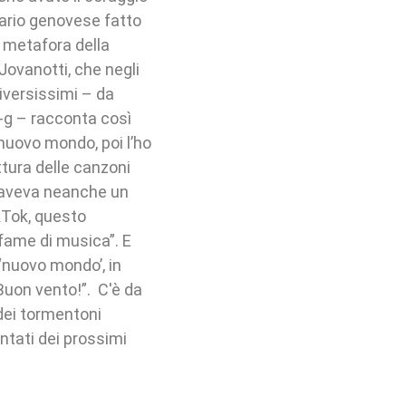
nario genovese fatto
e metafora della
 Jovanotti, che negli
diversissimi – da
r‑g – racconta così
 nuovo mondo, poi l’ho
ttura delle canzoni
n aveva neanche un
kTok, questo
fame di musica”. E
 ‘nuovo mondo’, in
Buon vento!”. C'è da
dei tormentoni
ntati dei prossimi