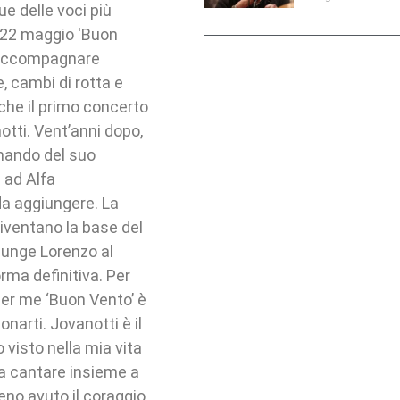
e delle voci più
gi 22 maggio 'Buon
d accompagnare
, cambi di rotta e
 che il primo concerto
notti. Vent’anni dopo,
mando del suo
a ad Alfa
da aggiungere. La
iventano la base del
giunge Lorenzo al
ma definitiva. Per
Per me ‘Buon Vento’ è
narti. Jovanotti è il
 visto nella mia vita
i a cantare insieme a
eno avuto il coraggio