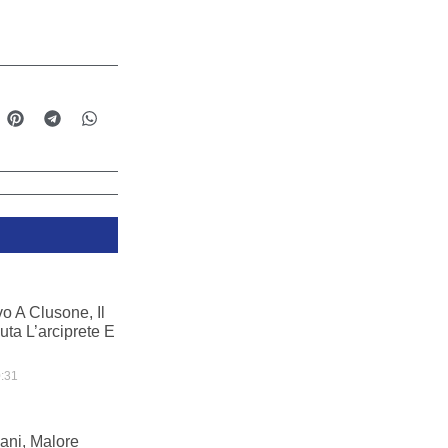
o A Clusone, Il
uta L’arciprete E
:31
ani, Malore