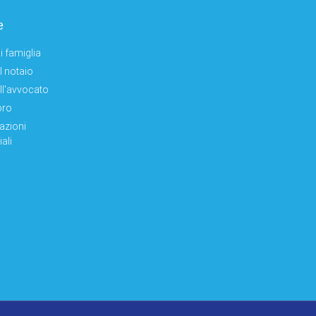
e
i famiglia
el notaio
ell'avvocato
oro
azioni
ali