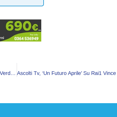
Roma In Champions? Da Candela A Perotti, Il ‘verdetto’ Dei Grandi Ex: “Con Dybala Si Può”