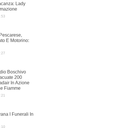
acanza: Lady
imazione
:53
 Pescarese,
uto E Motorino:
:27
ndio Boschivo
acuate 200
dair In Azione
Le Fiamme
:21
ana I Funerali In
:10