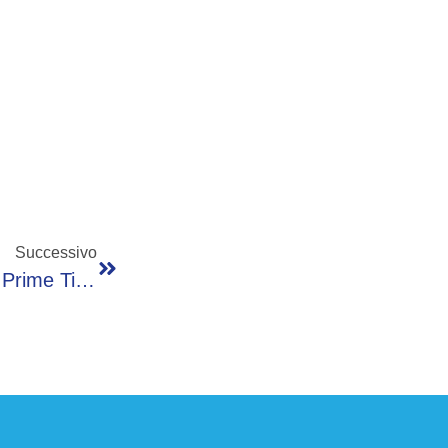
Successivo
Ascolti Tv, ‘Un Futuro Aprile’ Su Rai1 Vince Prime Time