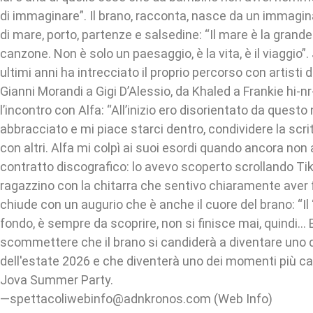
di immaginare”. Il brano, racconta, nasce da un immagi
di mare, porto, partenze e salsedine: “Il mare è la grand
canzone. Non è solo un paesaggio, è la vita, è il viaggio”.
ultimi anni ha intrecciato il proprio percorso con artisti 
Gianni Morandi a Gigi D’Alessio, da Khaled a Frankie hi‑n
l’incontro con Alfa: “All’inizio ero disorientato da questo
abbracciato e mi piace starci dentro, condividere la scri
con altri. Alfa mi colpì ai suoi esordi quando ancora no
contratto discografico: lo avevo scoperto scrollando Ti
ragazzino con la chitarra che sentivo chiaramente aver 
chiude con un augurio che è anche il cuore del brano: “Il
fondo, è sempre da scoprire, non si finisce mai, quindi… 
scommettere che il brano si candiderà a diventare uno 
dell'estate 2026 e che diventerà uno dei momenti più ca
Jova Summer Party.
—spettacoliwebinfo@adnkronos.com (Web Info)