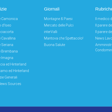
izie
Giornali
Rubrich
e Camonica
Montagne & Paesi
Il medico d
 d'Iseo
Mercato delle Pulci
Il parere d
ciacorta
interValli
Il parere d
e Cavallina
Mantova che Spettacolo!
News Lav
e Seriana
Buona Salute
Amministr
Condomini
e Brembana
e Imagna
cia ed Hinterland
amo ed Hinterland
zie Generali
News Sources