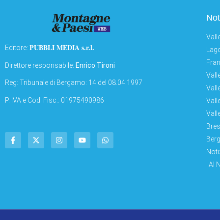
Not
Vall
PUBBLI MEDIA s.r.l.
Editore:
Lago
Fran
Direttore responsabile:
Enrico Tironi
Vall
Reg: Tribunale di Bergamo: 14 del 08.04.1997
Vall
P. IVA e Cod. Fisc.: 01975490986
Vall
Vall
Bres
Berg
Noti
AI 