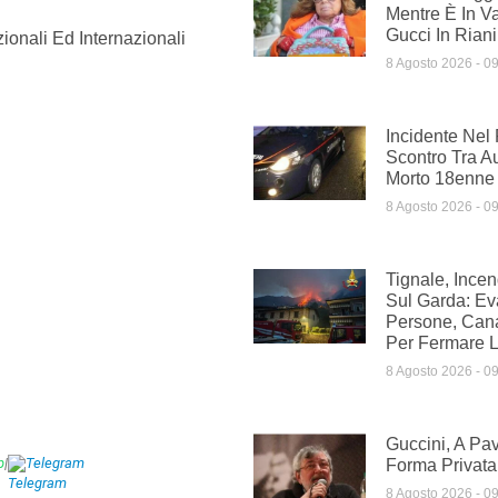
Mentre È In V
Gucci In Rian
ionali Ed Internazionali
8 Agosto 2026
09
Incidente Nel
Scontro Tra A
Morto 18enne
8 Agosto 2026
09
Tignale, Ince
Sul Garda: Ev
Persone, Cana
Per Fermare 
8 Agosto 2026
09
Guccini, A Pav
p
|
Telegram
Forma Privata
8 Agosto 2026
09