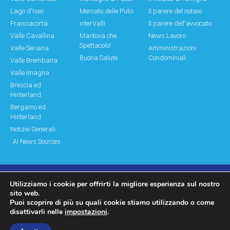
Lago d'Iseo
Mercato delle Pulci
Il parere del notaio
Franciacorta
interValli
Il parere dell'avvocato
Valle Cavallina
Mantova che
News Lavoro
Spettacolo!
Valle Seriana
Amministrazioni
Buona Salute
Condominiali
Valle Brembana
Valle Imagna
Brescia ed
Hinterland
Bergamo ed
Hinterland
Notizie Generali
AI News Sources
Utilizziamo i cookie per offrirti la migliore esperienza sul nostro
© Copyright 2011 – 2026 Montagne & Paesi
sito web.
Puoi scoprire di più su quali cookie stiamo utilizzando o come
Log In|Log Out
Privacy Policy
disattivarli nelle
impostazioni
.
made by moonbat