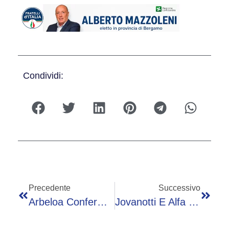
Condividi:
Precedente
Successivo
Arbeloa Conferma L’addio Al Real Madrid: “Tornare Con Mourinho? Lo Escludo”
Jovanotti E Alfa Insieme Per Il Singolo Dell’estate, Arriva Oggi Buon Vento