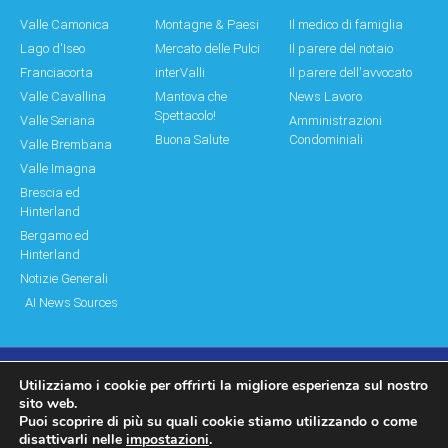
Valle Camonica
Montagne & Paesi
Il medico di famiglia
Lago d'Iseo
Mercato delle Pulci
Il parere del notaio
Franciacorta
interValli
Il parere dell'avvocato
Valle Cavallina
Mantova che
News Lavoro
Spettacolo!
Valle Seriana
Amministrazioni
Buona Salute
Condominiali
Valle Brembana
Valle Imagna
Brescia ed
Hinterland
Bergamo ed
Hinterland
Notizie Generali
AI News Sources
Utilizziamo i cookie per offrirti la migliore esperienza sul nostro
© Copyright 2011 – 2026 Montagne & Paesi
sito web.
Puoi scoprire di più su quali cookie stiamo utilizzando o come
Log In|Log Out
Privacy Policy
disattivarli nelle
impostazioni
.