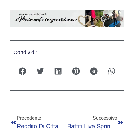
Condividi:
Precedente
Successivo
Reddito Di Cittadinanza, “discriminatorio Requisito 10 Anni Di Residenza”: Sentenza Corte Ue
Battiti Live Spring Vince Gli Ascolti, David Di Donatello Al 12,2%