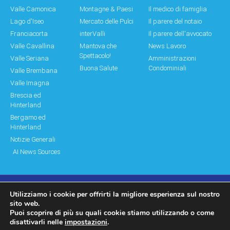
Valle Camonica
Montagne & Paesi
Il medico di famiglia
Lago d'Iseo
Mercato delle Pulci
Il parere del notaio
Franciacorta
interValli
Il parere dell'avvocato
Valle Cavallina
Mantova che
News Lavoro
Spettacolo!
Valle Seriana
Amministrazioni
Buona Salute
Condominiali
Valle Brembana
Valle Imagna
Brescia ed
Hinterland
Bergamo ed
Hinterland
Notizie Generali
AI News Sources
Utilizziamo i cookie per offrirti la migliore esperienza sul nostro
© Copyright 2011 – 2026 Montagne & Paesi
sito web.
Puoi scoprire di più su quali cookie stiamo utilizzando o come
Log In|Log Out
Privacy Policy
disattivarli nelle
impostazioni
.