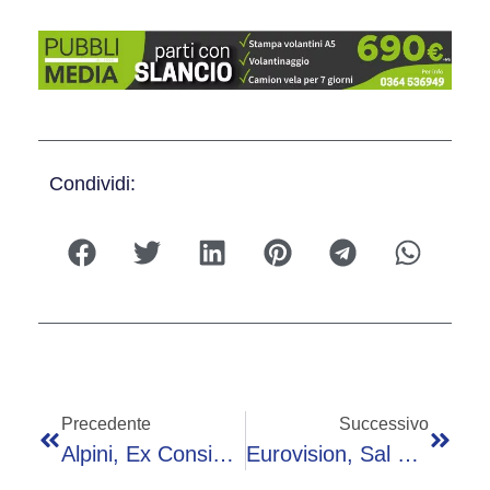
Condividi:
Precedente
Successivo
Alpini, Ex Consigliera M5S Denuncia Molestia A Genova: “Presa Di Mira Sul Bus”
Eurovision, Sal Da Vinci: “Non Ho Voluto Cambiare ‘Per Sempre Sì’, Resta In Italiano”