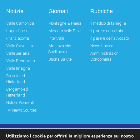
Notizie
Giornali
Rubriche
Valle Camonica
Montagne & Paesi
Il medico di famiglia
Lago d'Iseo
Mercato delle Pulci
Il parere del notaio
Franciacorta
interValli
Il parere dell'avvocato
Valle Cavallina
Mantova che
News Lavoro
Spettacolo!
Valle Seriana
Amministrazioni
Buona Salute
Condominiali
Valle Brembana
Valle Imagna
Brescia ed
Hinterland
Bergamo ed
Hinterland
Notizie Generali
AI News Sources
Utilizziamo i cookie per offrirti la migliore esperienza sul nostro
© Copyright 2011 – 2026 Montagne & Paesi