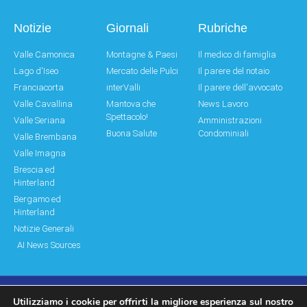
Notizie
Giornali
Rubriche
Valle Camonica
Montagne & Paesi
Il medico di famiglia
Lago d'Iseo
Mercato delle Pulci
Il parere del notaio
Franciacorta
interValli
Il parere dell'avvocato
Valle Cavallina
Mantova che
News Lavoro
Spettacolo!
Valle Seriana
Amministrazioni
Buona Salute
Condominiali
Valle Brembana
Valle Imagna
Brescia ed
Hinterland
Bergamo ed
Hinterland
Notizie Generali
AI News Sources
Utilizziamo i cookie per offrirti la migliore esperienza sul nostro
© Copyright 2011 – 2026 Montagne & Paesi