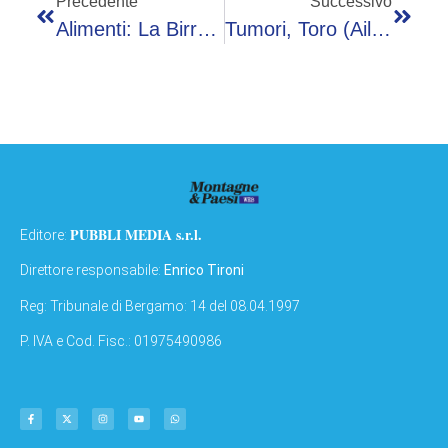
Precedente
Successivo
Alimenti: La Birra Analcolica È La Nuova Protagonista Dell’estate 2026, Per La Gen Z È Buona, Versatile E ‘cool’
Tumori, Toro (Ail): “Sostenere Ricerca E Pazienti La Nostra Priorità”
PUBBLI MEDIA s.r.l.
Editore:
Direttore responsabile:
Enrico Tironi
Reg: Tribunale di Bergamo: 14 del 08.04.1997
P. IVA e Cod. Fisc.: 01975490986