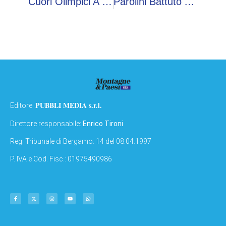
Cuori Olimpici A Pavia, ‘Corri Battaglia’ Celebra Valori Sport E Memoria
Parolini Battuto Allo Sprint, A Cassino È Argento Tricolore
PUBBLI MEDIA s.r.l.
Editore:
Direttore responsabile:
Enrico Tironi
Reg: Tribunale di Bergamo: 14 del 08.04.1997
P. IVA e Cod. Fisc.: 01975490986