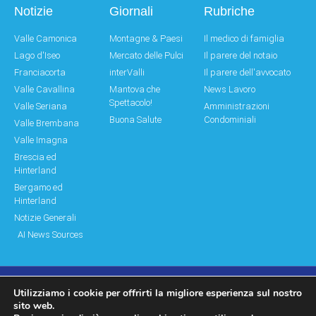
Notizie
Giornali
Rubriche
Valle Camonica
Montagne & Paesi
Il medico di famiglia
Lago d'Iseo
Mercato delle Pulci
Il parere del notaio
Franciacorta
interValli
Il parere dell'avvocato
Valle Cavallina
Mantova che
News Lavoro
Spettacolo!
Valle Seriana
Amministrazioni
Buona Salute
Condominiali
Valle Brembana
Valle Imagna
Brescia ed
Hinterland
Bergamo ed
Hinterland
Notizie Generali
AI News Sources
Utilizziamo i cookie per offrirti la migliore esperienza sul nostro
© Copyright 2011 – 2026 Montagne & Paesi
sito web.