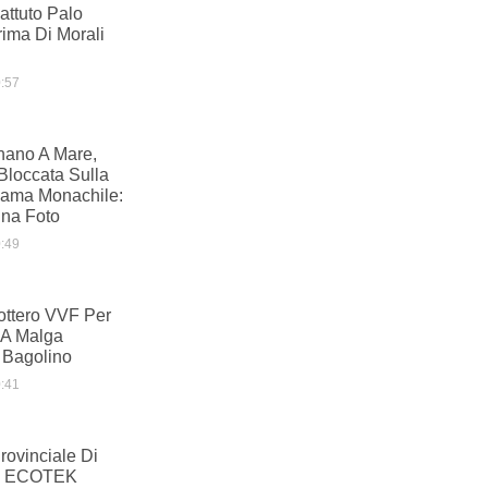
ttuto Palo
ima Di Morali
:57
nano A Mare,
Bloccata Sulla
Lama Monachile:
Una Foto
:49
ottero VVF Per
 A Malga
 Bagolino
:41
ovinciale Di
am ECOTEK