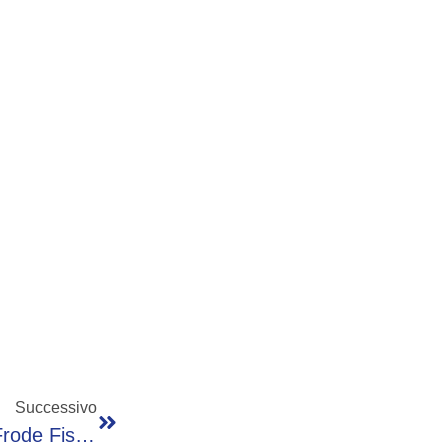
Successivo
Maxi Sequestro Da 16 Milioni Di Euro Per Frode Fiscale E Truffa Sui Fondi Pubblici