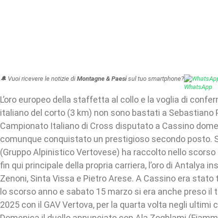
🔔 Vuoi ricevere le notizie di
Montagne & Paesi
sul tuo smartphone?
WhatsAp
L’oro europeo della staffetta al collo e la voglia di con
italiano del corto (3 km) non sono bastati a Sebastiano P
Campionato Italiano di Cross disputato a Cassino dom
comunque conquistato un prestigioso secondo posto. S
(Gruppo Alpinistico Vertovese) ha raccolto nello scorso 
fin qui principale della propria carriera, l’oro di Antalya 
Zenoni, Sinta Vissa e Pietro Arese. A Cassino era stato t
lo scorso anno e sabato 15 marzo si era anche preso il t
2025 con il GAV Vertova, per la quarta volta negli ultimi 
Domenica il duello annunciato con Ala Zoghlami (Fiamme 