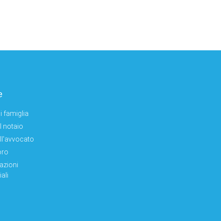
e
i famiglia
el notaio
ell'avvocato
oro
azioni
ali