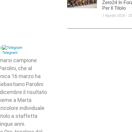
Zero24 In For
Per Il Titolo
7 Agosto 2026
20
p
|
Telegram
fermarsi campione
arolini, che al
enica 16 marzo ha
ebastiano Parolini
dicembre il risultato
insieme a Marta
ricolore individuale
itolo a staffetta
cinque anni.
Oro, tricolore dal