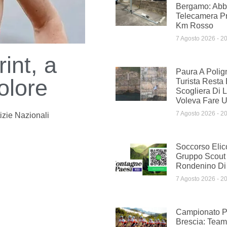
Bergamo: Abba
Telecamera Pr
Km Rosso
7 Agosto 2026
20
rint, a
Paura A Polig
olore
Turista Resta 
Scogliera Di 
Voleva Fare 
7 Agosto 2026
20
izie Nazionali
Soccorso Elic
Gruppo Scout
Rondenino Di
7 Agosto 2026
20
Campionato Pr
Brescia: Te