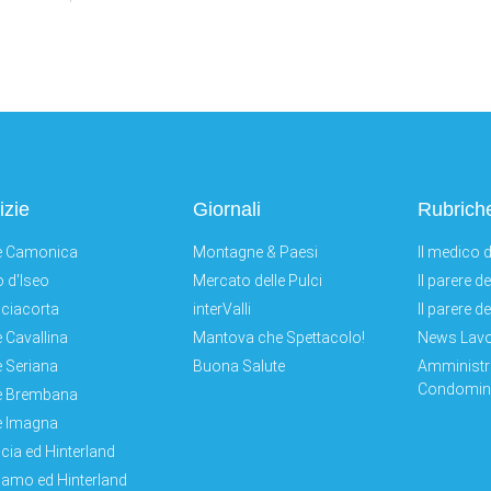
izie
Giornali
Rubrich
e Camonica
Montagne & Paesi
Il medico d
 d'Iseo
Mercato delle Pulci
Il parere d
ciacorta
interValli
Il parere d
e Cavallina
Mantova che Spettacolo!
News Lav
e Seriana
Buona Salute
Amministr
Condomini
e Brembana
e Imagna
cia ed Hinterland
amo ed Hinterland