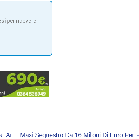
esi
per ricevere
Nascondeva La Droga In Una Spazzola Adesiva: Arrestato Della Polizia Di Stato