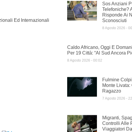
Sos Anziani Pe
Telefoniche? 
Risponde Ai 
ionali Ed Internazionali
Sconosciuti
8 Agosto 2026
00
Caldo Africano, Oggi E Domani
Per 19 Città: “Al Sud Ancora Pi
8 Agosto 2026
00:02
Fulmine Colpi
Monte Livata:
Ragazzo
7 Agosto 2026
22
Migranti, Spag
Controlli Alle 
Viaggiatori Dal