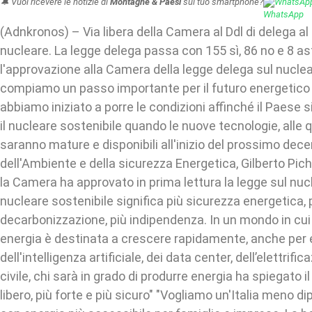
🔔 Vuoi ricevere le notizie di
Montagne & Paesi
sul tuo smartphone?
WhatsAp
(Adnkronos) – Via libera della Camera al Ddl di delega al
nucleare. La legge delega passa con 155 sì, 86 no e 8 a
l'approvazione alla Camera della legge delega sul nuclea
compiamo un passo importante per il futuro energetico de
abbiamo iniziato a porre le condizioni affinché il Paese 
il nucleare sostenibile quando le nuove tecnologie, alle 
saranno mature e disponibili all'inizio del prossimo decen
dell'Ambiente e della sicurezza Energetica, Gilberto Pich
la Camera ha approvato in prima lettura la legge sul nucle
nucleare sostenibile significa più sicurezza energetica, 
decarbonizzazione, più indipendenza. In un mondo in cui
energia è destinata a crescere rapidamente, anche per 
dell'intelligenza artificiale, dei data center, dell’elettrifi
civile, chi sarà in grado di produrre energia ha spiegato i
libero, più forte e più sicuro" "Vogliamo un'Italia meno d