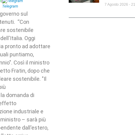
p
|
Telegram
7 Agosto 2026
21
 governo sul
stenuti. “Con
re sostenibile
ll'Italia. Oggi
sia pronto ad adottare
quali puntiamo,
nio". Così il ministro
etto Fratin, dopo che
are sostenibile. "Il
più
 la domanda di
effetto
cazione industriale e
l ministro – sarà più
ipendente dall'estero,