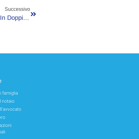
Successivo
Roland Garros, Errani-Vavassori Campioni In Doppio Misto
e
i famiglia
el notaio
ell'avvocato
oro
azioni
ali