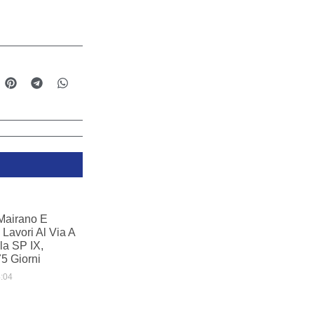
 Mairano E
Lavori Al Via A
la SP IX,
75 Giorni
:04