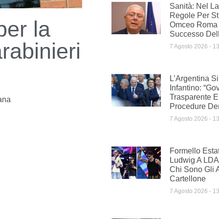
Sanità: Nel L
Regole Per St
er la
Omceo Roma 
Successo Dell
abinieri
7 Agosto 2026
13
L’Argentina S
Infantino: “G
Trasparente E
ana
Procedure De
7 Agosto 2026
13
Formello Esta
Ludwig A LDA
Chi Sono Gli Ar
Cartellone
7 Agosto 2026
13