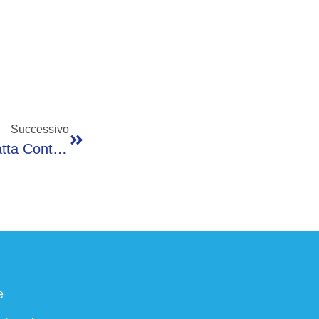
Successivo
Treno Della Linea Brescia-Iseo- Edolo Impatta Contro Una Piccola Frana. Alcuni Feriti
e