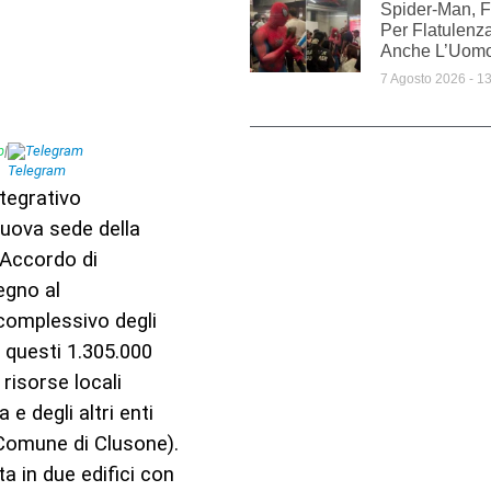
Spider-Man, 
Per Flatulenza
Anche L’Uom
7 Agosto 2026
13
p
|
Telegram
ntegrativo
nuova sede della
l’Accordo di
egno al
complessivo degli
i questi 1.305.000
risorse locali
 degli altri enti
Comune di Clusone).
a in due edifici con