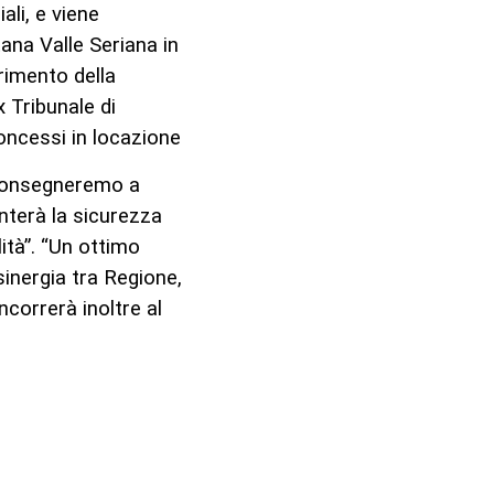
ali, e viene
ana Valle Seriana in
rimento della
 Tribunale di
concessi in locazione
– consegneremo a
nterà la sicurezza
ità”. “Un ottimo
sinergia tra Regione,
correrà inoltre al