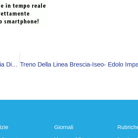
Per La Ferrovia Brescia- Iseo-Edolo Una Pioggia Di Denaro Dalla Regione
izie
Giornali
Rubrich