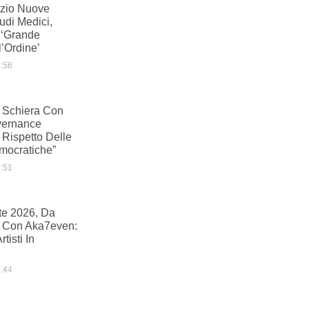
azio Nuove
udi Medici,
‘grande
’Ordine’
:56
i Schiera Con
overnance
 Rispetto Delle
mocratiche”
:51
te 2026, Da
 Con Aka7even:
tisti In
:44