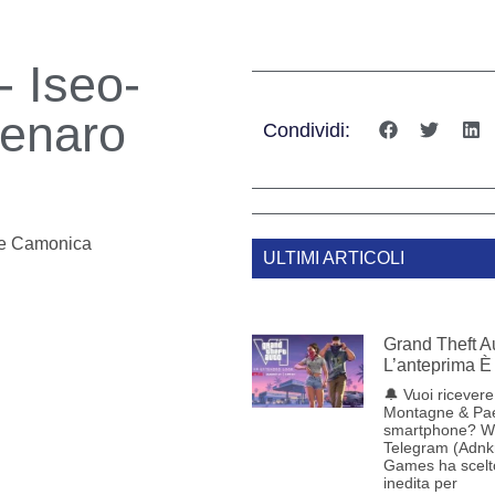
- Iseo-
denaro
Condividi:
le Camonica
ULTIMI ARTICOLI
Grand Theft Au
L’anteprima È 
🔔 Vuoi ricevere 
Montagne & Pae
smartphone? W
Telegram (Adnk
Games ha scelt
inedita per