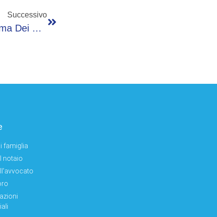
Successivo
Nuovo Finanziamento Per La Nuova Caserma Dei Carabinieri A Clusone
e
i famiglia
el notaio
ell'avvocato
oro
azioni
ali