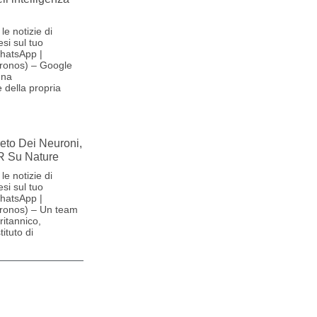
le notizie di
si sul tuo
hatsApp |
ronos) – Google
una
 della propria
reto Dei Neuroni,
R Su Nature
le notizie di
si sul tuo
hatsApp |
ronos) – Un team
britannico,
ituto di