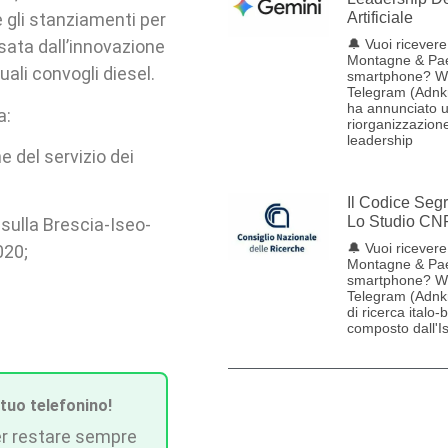
re gli stanziamenti per
Artificiale
sata dall’innovazione
🔔 Vuoi ricevere 
Montagne & Pae
uali convogli diesel.
smartphone? W
Telegram (Adnk
ha annunciato 
a:
riorganizzazione
leadership
ne del servizio dei
Il Codice Seg
Lo Studio CN
 sulla Brescia-Iseo-
🔔 Vuoi ricevere 
020;
Montagne & Pae
smartphone? W
Telegram (Adnk
di ricerca italo-
composto dall'Ist
 tuo telefonino!
r restare sempre