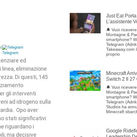
Just Eat Porta 
L’assistente 
🔔 Vuoi ricevere 
Montagne & Pae
smartphone? W
Telegram (Adnkr
p
|
Telegram
Takeaway.com lan
proprio
tenziare ed
i linea, eliminazione
Minecraft Arr
rezza. Di questi, 145
Switch 2 Il 27
anziamento
🔔 Vuoi ricevere 
Montagne & Pae
r gli interventi
smartphone? W
treni ad idrogeno sulla
Telegram (Adnk
Studios ha annu
bardia. Opo aver
Minecraft sbarc
 stati significativi
che riguardano i
Google Ridefi
ili, ma decisive
Leadership Del