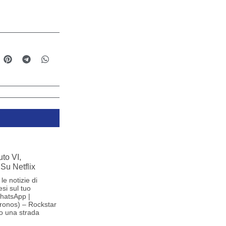
to VI,
Su Netflix
le notizie di
si sul tuo
hatsApp |
ronos) – Rockstar
o una strada