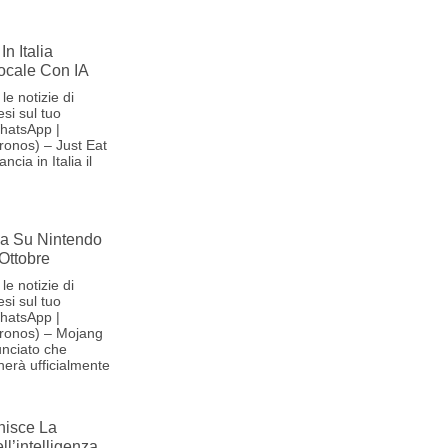
In Italia
Vocale Con IA
le notizie di
si sul tuo
hatsApp |
onos) – Just Eat
cia in Italia il
iva Su Nintendo
 Ottobre
le notizie di
si sul tuo
hatsApp |
ronos) – Mojang
nciato che
herà ufficialmente
nisce La
l’intelligenza