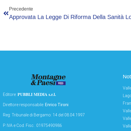
Precedente
Not
Vall
PUBBLI MEDIA s.r.l.
Editore:
Lago
Fran
Direttore responsabile:
Enrico Tironi
Vall
Reg: Tribunale di Bergamo: 14 del 08.04.1997
Vall
P. IVA e Cod. Fisc.: 01975490986
Vall