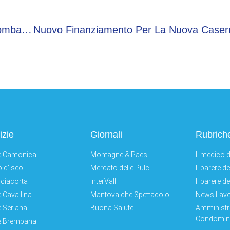
Approvata La Legge Di Riforma Della Sanità Lombarda
izie
Giornali
Rubrich
e Camonica
Montagne & Paesi
Il medico d
 d'Iseo
Mercato delle Pulci
Il parere d
ciacorta
interValli
Il parere d
e Cavallina
Mantova che Spettacolo!
News Lav
e Seriana
Buona Salute
Amministr
Condomini
e Brembana