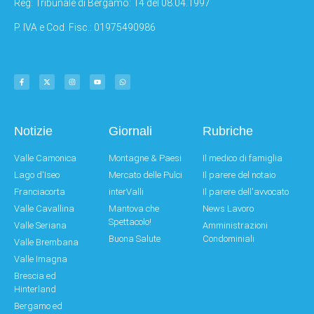
Reg: Tribunale di Bergamo: 14 del 08.04.1997
P. IVA e Cod. Fisc.: 01975490986
Notizie
Giornali
Rubriche
Valle Camonica
Montagne & Paesi
Il medico di famiglia
Lago d'Iseo
Mercato delle Pulci
Il parere del notaio
Franciacorta
interValli
Il parere dell'avvocato
Valle Cavallina
Mantova che
News Lavoro
Spettacolo!
Valle Seriana
Amministrazioni
Buona Salute
Condominiali
Valle Brembana
Valle Imagna
Brescia ed
Hinterland
Bergamo ed