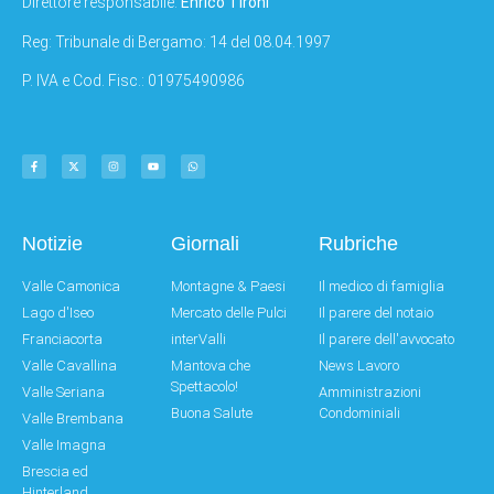
Direttore responsabile:
Enrico Tironi
Reg: Tribunale di Bergamo: 14 del 08.04.1997
P. IVA e Cod. Fisc.: 01975490986
Notizie
Giornali
Rubriche
Valle Camonica
Montagne & Paesi
Il medico di famiglia
Lago d'Iseo
Mercato delle Pulci
Il parere del notaio
Franciacorta
interValli
Il parere dell'avvocato
Valle Cavallina
Mantova che
News Lavoro
Spettacolo!
Valle Seriana
Amministrazioni
Buona Salute
Condominiali
Valle Brembana
Valle Imagna
Brescia ed
Hinterland