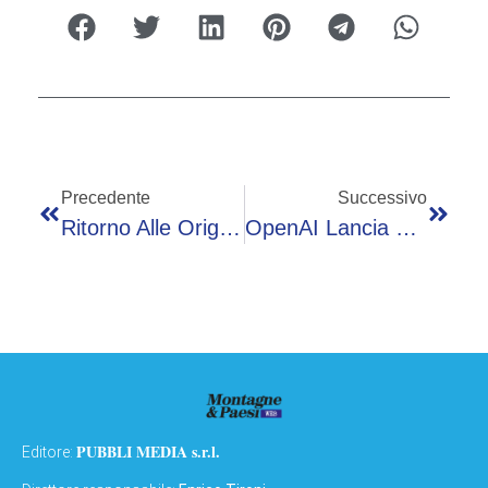
Precedente
Successivo
Ritorno Alle Origini: David Koepp Riscrive Il Mito Di Westworld
OpenAI Lancia Daybreak, Lo Scudo IA Che Ripara Il Web
PUBBLI MEDIA s.r.l.
Editore: