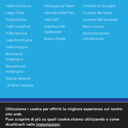
Valle Camonica
Montagne & Paesi
Il medico di famiglia
Lago d'Iseo
Mercato delle Pulci
Il parere del notaio
Franciacorta
interValli
Il parere dell'avvocato
Valle Cavallina
Mantova che
News Lavoro
Spettacolo!
Valle Seriana
Amministrazioni
Buona Salute
Condominiali
Valle Brembana
Valle Imagna
Brescia ed
Hinterland
Bergamo ed
Hinterland
Notizie Generali
AI News Sources
Utilizziamo i cookie per offrirti la migliore esperienza sul nostro
© Copyright 2011 – 2026 Montagne & Paesi
sito web.
Puoi scoprire di più su quali cookie stiamo utilizzando o come
Log In|Log Out
Privacy Policy
disattivarli nelle
impostazioni
.