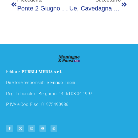
Ponte 2 Giugno Viaggio Che Vale Un Mondo Di Incontri E Scoperte, Al Via ‘Anteprima D’estate’
Ue, Cavedagna (FdI): “Inserire Moda E Agroalimentare In Iaa”
PUBBLI MEDIA s.r.l.
Editore:
Direttore responsabile:
Enrico Tironi
Reg: Tribunale di Bergamo: 14 del 08.04.1997
P. IVA e Cod. Fisc.: 01975490986