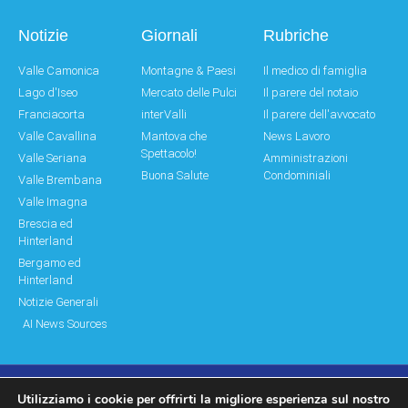
Notizie
Giornali
Rubriche
Valle Camonica
Montagne & Paesi
Il medico di famiglia
Lago d'Iseo
Mercato delle Pulci
Il parere del notaio
Franciacorta
interValli
Il parere dell'avvocato
Valle Cavallina
Mantova che
News Lavoro
Spettacolo!
Valle Seriana
Amministrazioni
Buona Salute
Condominiali
Valle Brembana
Valle Imagna
Brescia ed
Hinterland
Bergamo ed
Hinterland
Notizie Generali
AI News Sources
Utilizziamo i cookie per offrirti la migliore esperienza sul nostro
© Copyright 2011 – 2026 Montagne & Paesi