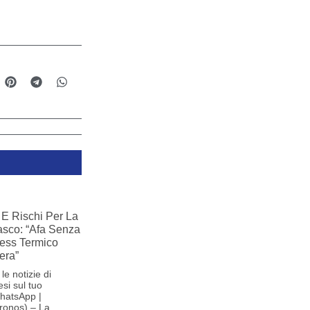
E Rischi Per La
iasco: “Afa Senza
ress Termico
era”
le notizie di
si sul tuo
hatsApp |
ronos) – La