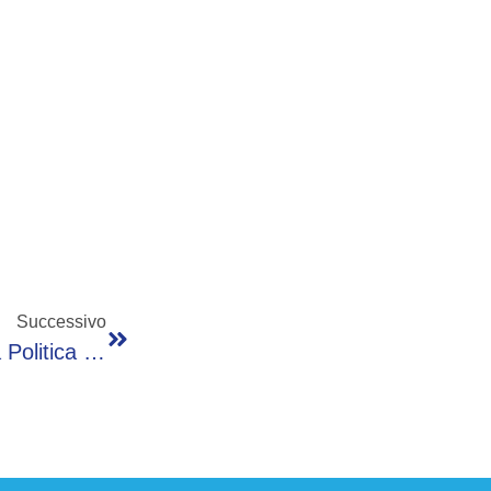
Successivo
Terziario, Fregolent (Iv): “E’ Decisivo Ma La Politica Superi Dualismo Con Industria”