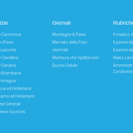
izie
Giornali
Rubrich
e Camonica
Montagne & Paesi
Il medico d
 d'Iseo
Mercato delle Pulci
Il parere d
ciacorta
interValli
Il parere d
e Cavallina
Mantova che Spettacolo!
News Lav
e Seriana
Buona Salute
Amministr
Condomini
e Brembana
e Imagna
cia ed Hinterland
amo ed Hinterland
zie Generali
News Sources