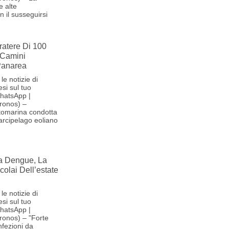
e alte
 il susseguirsi
ratere Di 100
 Camini
 Panarea
le notizie di
si sul tuo
hatsApp |
ronos) –
tomarina condotta
'arcipelago eoliano
la Dengue, La
olai Dell’estate
le notizie di
si sul tuo
hatsApp |
ronos) – "Forte
nfezioni da