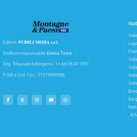
Not
Vall
PUBBLI MEDIA s.r.l.
Editore:
Lago
Fran
Direttore responsabile:
Enrico Tironi
Vall
Reg: Tribunale di Bergamo: 14 del 08.04.1997
Vall
P. IVA e Cod. Fisc.: 01975490986
Vall
Vall
Bres
Berg
Noti
AI 