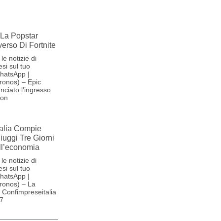
La Popstar
verso Di Fortnite
le notizie di
si sul tuo
hatsApp |
ronos) – Epic
ciato l'ingresso
son
alia Compie
Fiuggi Tre Giorni
ll’economia
le notizie di
si sul tuo
hatsApp |
ronos) – La
Confimpreseitalia
27