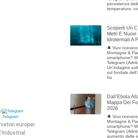
persistenza dell
temperature, con
Scoperti Un C
Metri E Nuovi
Idrotermali A
🔔 Vuoi ricevere 
Montagne & Pae
smartphone? W
Telegram (Adnk
Un'indagine sot
sul fondale dell
ha
Dall’Ebola Al
Mappa Dei Foc
2026
p
|
Telegram
🔔 Vuoi ricevere 
Montagne & Pae
rvatori europei
smartphone? W
Telegram (Adnk
'Industrial
aumento delle i