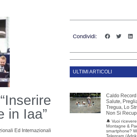
Condividi:
ULTIMI ARTICOLI
“Inserire
Caldo Record 
Salute, Pregl
Tregua, Lo St
 in Iaa”
Non Si Recup
🔔 Vuoi ricevere 
Montagne & Pae
ionali Ed Internazionali
smartphone? W
Telegram (Adnk