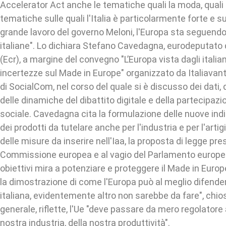
Accelerator Act anche le tematiche quali la moda, quali 
tematiche sulle quali l'Italia è particolarmente forte e sul
grande lavoro del governo Meloni, l'Europa sta seguendo
italiane". Lo dichiara Stefano Cavedagna, eurodeputato di 
(Ecr), a margine del convegno "L’Europa vista dagli italia
incertezze sul Made in Europe" organizzato da Italiavanti
di SocialCom, nel corso del quale si è discusso dei dati, 
delle dinamiche del dibattito digitale e della partecipazi
sociale. Cavedagna cita la formulazione delle nuove ind
dei prodotti da tutelare anche per l'industria e per l'art
delle misure da inserire nell'Iaa, la proposta di legge pr
Commissione europea e al vagio del Parlamento europeo c
obiettivi mira a potenziare e proteggere il Made in Euro
la dimostrazione di come l'Europa può al meglio difender
italiana, evidentemente altro non sarebbe da fare", chio
generale, riflette, l'Ue "deve passare da mero regolatore
nostra industria, della nostra produttività".