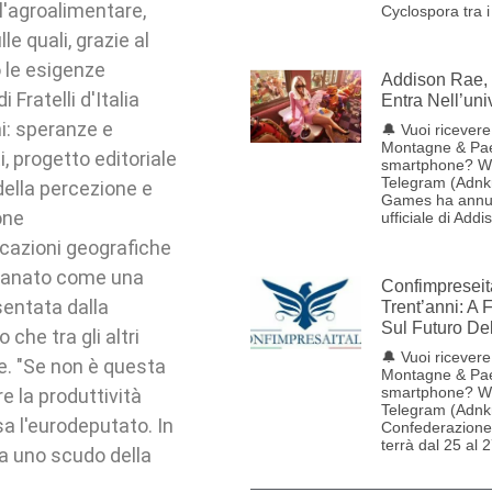
l'agroalimentare,
Cyclospora tra i
le quali, grazie al
 le esigenze
Addison Rae, 
Fratelli d'Italia
Entra Nell’uni
ni: speranze e
🔔 Vuoi ricevere 
Montagne & Pae
, progetto editoriale
smartphone? W
Telegram (Adnk
della percezione e
Games ha annun
one
ufficiale di Addi
icazioni geografiche
igianato come una
Confimpreseit
esentata dalla
Trent’anni: A 
Sul Futuro De
he tra gli altri
🔔 Vuoi ricevere 
pe. "Se non è questa
Montagne & Pae
smartphone? W
e la produttività
Telegram (Adnk
sa l'eurodeputato. In
Confederazione 
terrà dal 25 al 
 a uno scudo della