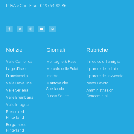
P. IVA e Cod. Fisc.: 01975490986
Notizie
Giornali
Rubriche
Valle Camonica
Montagne & Paesi
Il medico di famiglia
Lago d'Iseo
Mercato delle Pulci
Il parere del notaio
Franciacorta
interValli
Il parere dell'avvocato
Valle Cavallina
Mantova che
News Lavoro
Spettacolo!
Valle Seriana
Amministrazioni
Buona Salute
Condominiali
Valle Brembana
Valle Imagna
Brescia ed
Hinterland
Bergamo ed
Hinterland