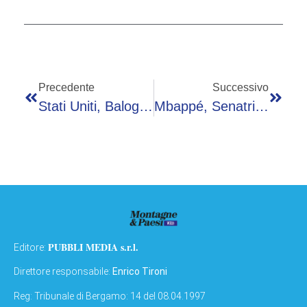
Precedente
Successivo
Stati Uniti, Balogun Gioca Titolare. Belgio Pronto Al Ricorso?
Mbappé, Senatrice Del Paraguy Lo Insulta: Razzismo Dopo I Mondiali
PUBBLI MEDIA s.r.l.
Editore:
Direttore responsabile:
Enrico Tironi
Reg: Tribunale di Bergamo: 14 del 08.04.1997