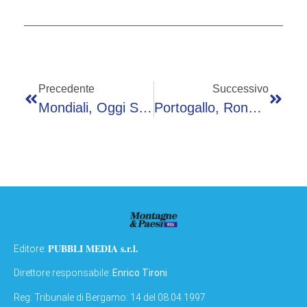
Precedente
Successivo
Mondiali, Oggi Stati Uniti-Belgio – Diretta
Portogallo, Ronaldo Ricorda: “Prima Di Me Non Aveva Vinto Niente. L’Europeo Come I Mondiali…”
PUBBLI MEDIA s.r.l.
Editore:
Direttore responsabile:
Enrico Tironi
Reg: Tribunale di Bergamo: 14 del 08.04.1997