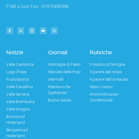
P. IVA e Cod. Fisc.: 01975490986
Notizie
Giornali
Rubriche
Valle Camonica
Montagne & Paesi
Il medico di famiglia
Lago d'Iseo
Mercato delle Pulci
Il parere del notaio
Franciacorta
interValli
Il parere dell'avvocato
Valle Cavallina
Mantova che
News Lavoro
Spettacolo!
Valle Seriana
Amministrazioni
Buona Salute
Condominiali
Valle Brembana
Valle Imagna
Brescia ed
Hinterland
Bergamo ed
Hinterland