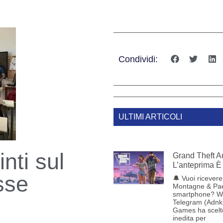
Condividi:
ULTIMI ARTICOLI
inti sul
Grand Theft Au
L’anteprima È 
sse
🔔 Vuoi ricevere 
Montagne & Pae
smartphone? W
Telegram (Adnk
Games ha scelt
inedita per