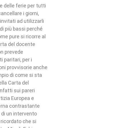
elle ferie per tutti
ncellare i giorni,
vitati ad utilizzarli
di più bassi perché
ome pure si ricorre al
arta del docente
non prevede
 paritari, per i
oni provvisorie anche
mpio di come si sta
lla Carta del
nfatti sui pareri
stizia Europea e
terna contrastante
 di un intervento
 ricordato che si