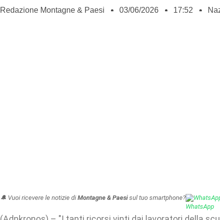
Redazione Montagne & Paesi
03/06/2026
17:52
Naz
🔔 Vuoi ricevere le notizie di
Montagne & Paesi
sul tuo smartphone?
WhatsAp
(Adnkronos) – "I tanti ricorsi vinti dai lavoratori della s