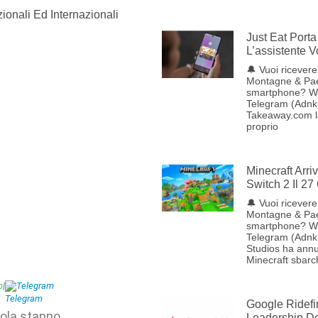
ionali Ed Internazionali
Just Eat Porta 
L’assistente 
🔔 Vuoi ricevere 
Montagne & Pae
smartphone? W
Telegram (Adnkr
Takeaway.com lan
proprio
Minecraft Arr
Switch 2 Il 27
🔔 Vuoi ricevere 
Montagne & Pae
smartphone? W
Telegram (Adnk
Studios ha annu
Minecraft sbarc
p
|
Telegram
Google Ridefi
cuola stanno
Leadership Del