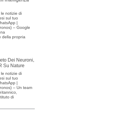
le notizie di
si sul tuo
hatsApp |
ronos) – Google
una
 della propria
reto Dei Neuroni,
R Su Nature
le notizie di
si sul tuo
hatsApp |
ronos) – Un team
britannico,
ituto di