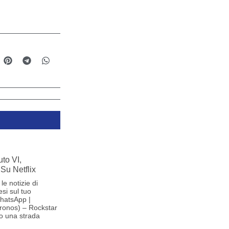
to VI,
Su Netflix
le notizie di
si sul tuo
hatsApp |
ronos) – Rockstar
o una strada