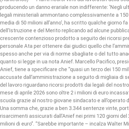
producendo un danno erariale non indifferente: 'Negli ult
legali ministeriali ammontano complessivamente a 150 
media di 50 milioni all’anno', ha scritto qualche giorno fa 
dell’Istruzione e del Merito replicando ad alcune pubblica
crescente contenzioso prodotto a seguito dei ricorsi pr
personale Ata per ottenere dai giudici quello che l’ammi
spesso anche per via di norme sbagliate o del tutto anac
quanto si legge in ua nota Anief. Marcello Pacifico, pre
Anief, tiene a specificare che “quasi un terzo dei 150 mil
accusate dall’amministrazione a seguito di migliaia di s
del lavoro riguardano ricorsi prodotti dai legali del nostr
mese di aprile 2026 sono oltre 2 i milioni di euro incassat
scuola grazie al nostro giovane sindacato e all’operato d
Una somma che, grazie a ben 3.344 sentenze vinte, por
risarcimenti assicurati dall’Anief nei primi 120 giorni del
milioni di euro”. “Sarebbe importante – incalza Walter Mi