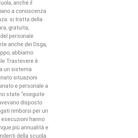
uola, anche il
, siano a conoscenza
za: si tratta della
a, gratuita,
a del personale
nte anche dei Dsga,
rtroppo, abbiamo
iale Trastevere è
e a un sistema
nato situazioni
inato e personale a
no state “eseguite
avevano disposto
ogati rimborsi per un
e esecuzioni hanno
que più annualità e
pendenti della scuola