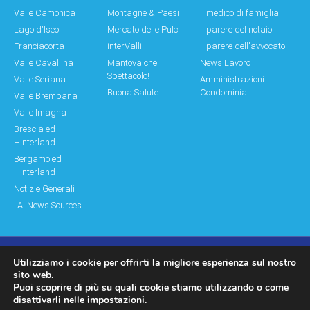
Valle Camonica
Montagne & Paesi
Il medico di famiglia
Lago d'Iseo
Mercato delle Pulci
Il parere del notaio
Franciacorta
interValli
Il parere dell'avvocato
Valle Cavallina
Mantova che
News Lavoro
Spettacolo!
Valle Seriana
Amministrazioni
Buona Salute
Condominiali
Valle Brembana
Valle Imagna
Brescia ed
Hinterland
Bergamo ed
Hinterland
Notizie Generali
AI News Sources
Utilizziamo i cookie per offrirti la migliore esperienza sul nostro
© Copyright 2011 – 2026 Montagne & Paesi
sito web.
Puoi scoprire di più su quali cookie stiamo utilizzando o come
Log In|Log Out
Privacy Policy
disattivarli nelle
impostazioni
.