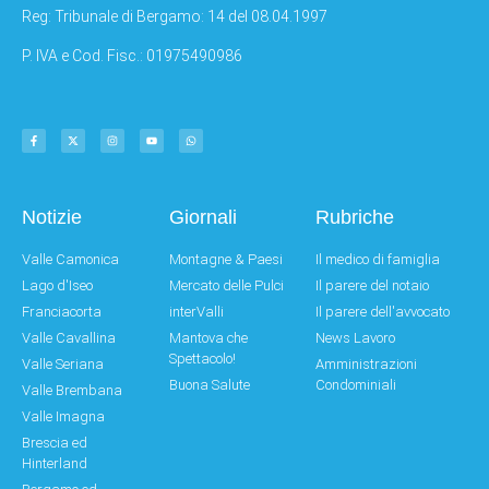
Reg: Tribunale di Bergamo: 14 del 08.04.1997
P. IVA e Cod. Fisc.: 01975490986
Notizie
Giornali
Rubriche
Valle Camonica
Montagne & Paesi
Il medico di famiglia
Lago d'Iseo
Mercato delle Pulci
Il parere del notaio
Franciacorta
interValli
Il parere dell'avvocato
Valle Cavallina
Mantova che
News Lavoro
Spettacolo!
Valle Seriana
Amministrazioni
Buona Salute
Condominiali
Valle Brembana
Valle Imagna
Brescia ed
Hinterland