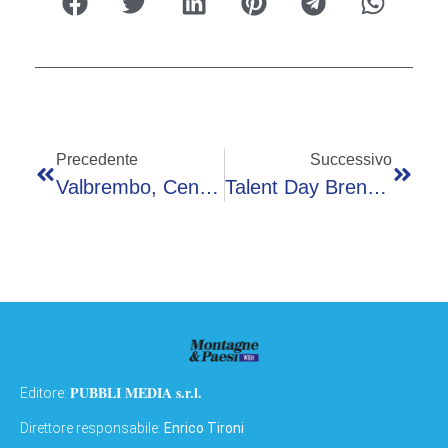
Precedente
Successivo
Valbrembo, Centurioni Marchesi: «Doppio Standard Di Forza Italia Sui Diritti Delle Minoranze» Dopo Il Nuovo Regolamento
Talent Day Breno 2026: Sala BIM Ospita Il Mercato Del Lavoro Per La Valle Camonica
PUBBLI MEDIA s.r.l.
Editore:
Direttore responsabile:
Enrico Tironi