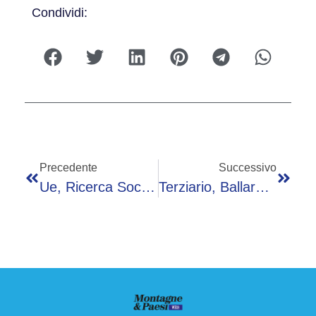
Condividi:
Precedente
Successivo
Ue, Ricerca Socialcom: Fiducia In Istituzioni Europee Può Crescere Ma Norme E Burocrazia Restano Un Punto Debole
Terziario, Ballarè (Manageritalia): “E’ Molto Importante Ma Si Continua A Sottovalutarlo”