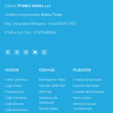
PUBBLI MEDIA s.r.l.
Editore:
Direttore responsabile:
Enrico Tironi
Reg: Tribunale di Bergamo: 14 del 08.04.1997
P. IVA e Cod. Fisc.: 01975490986
Notizie
Giornali
Rubriche
Valle Camonica
Montagne & Paesi
Il medico di famiglia
Lago d'Iseo
Mercato delle Pulci
Il parere del notaio
Franciacorta
interValli
Il parere dell'avvocato
Valle Cavallina
Mantova che
News Lavoro
Spettacolo!
Valle Seriana
Amministrazioni
Buona Salute
Condominiali
Valle Brembana